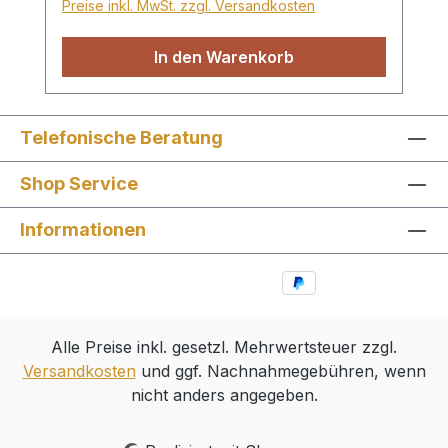
Preise inkl. MwSt. zzgl. Versandkosten
sie lernen anderen zu vergeben, den
Nächsten von Jesus zu erzählen, treu im
In den Warenkorb
Kleinen zu sein und vieles mehr. Mit
vielen farbigen Bildern, für Kinder von 3
bis 8 Jahren
Telefonische Beratung
Shop Service
Informationen
Alle Preise inkl. gesetzl. Mehrwertsteuer zzgl.
Versandkosten
und ggf. Nachnahmegebühren, wenn
nicht anders angegeben.