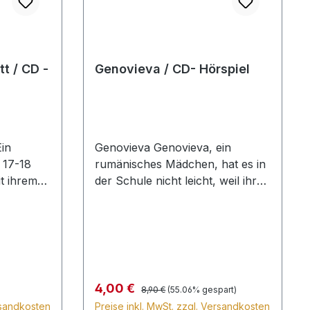
D -
Genovieva / CD- Hörspiel
Ein
Genovieva Genovieva, ein
e 17-18
rumänisches Mädchen, hat es in
it ihrem
der Schule nicht leicht, weil ihre
hwester
Eltern Christen sind. Doch als sie
n Israel.
Jesus kennenlernt, werden diese
 sich in
Nachteile für sie unbedeutend.
er König
Trotz der Unterdrückung des
ligion
Christentums sagt und singt sie
eißen die
ihren Glauben weiter. Hörspiel,
Regulärer Preis:
Verkaufspreis:
4,00 €
8,90 €
(55.06% gespart)
en Ahab
CD, CMV
rsandkosten
Preise inkl. MwSt. zzgl. Versandkosten