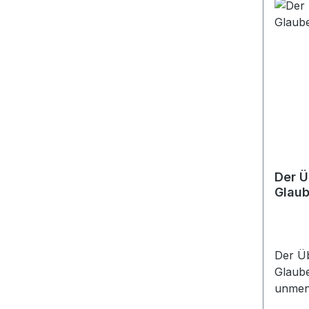
erzähl
woher 
verset
Empör
plötzl
auf...
Der Ü
Glau
Hörb
Der Ü
Glaub
unmen
der ru