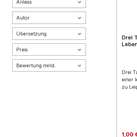
Anlass
Autor
Übersetzung
Drei 
Leben
Preis
Bewertung mind.
Drei T
einer 
zu Lei
Fürcht
Schrei
Kopf i
wie m
Mensch
eine E
Verkau
1,00 