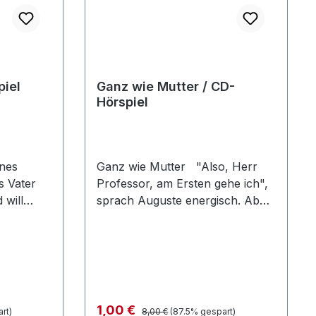
piel
Ganz wie Mutter / CD-
Hörspiel
nes
Ganz wie Mutter "Also, Herr
Professor, am Ersten gehe ich",
 will
sprach Auguste energisch. Aber
stisch
der Professor war so in seine
 bekommt
wissenschaftlichen Studien
en Namen
vertieft, dass er es kaum
nt, und
wahrnahm. Seitdem die
rsucht
Frau des Professors vor fünf
Jahren gestorben war,
Regulärer Preis:
Verkaufspreis:
1,00 €
rt)
8,00 €
(87.5% gespart)