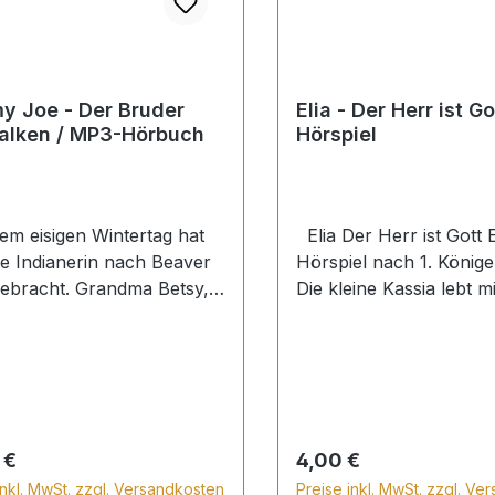
nem Glauben, der
ält.
 Joe - Der Bruder
Elia - Der Herr ist Gott / C
alken / MP3-Hörbuch
Hörspiel
em eisigen Wintertag hat
Elia Der Herr ist Gott 
ne Indianerin nach Beaver
Hörspiel nach 1. König
ebracht. Grandma Betsy,
Die kleine Kassia lebt m
pfere Witwe eines alten
Bruder Abiel, ihrer Sc
ers, nimmt den wießen
Baara und ihren Eltern i
 bei sich auf. Tommy Joe
Das ganze Land befindet
 in einer winzigen
einem Umbruch, denn d
ung im hohen Norden
Ahab führt eine neue Re
s auf. Er liebt das freie
ein. Baal und Aschera h
rer Preis:
Regulärer Preis:
 €
4,00 €
unter rauen Pelzjägern
neuen Götter, von den
inkl. MwSt. zzgl. Versandkosten
Preise inkl. MwSt. zzgl. Ve