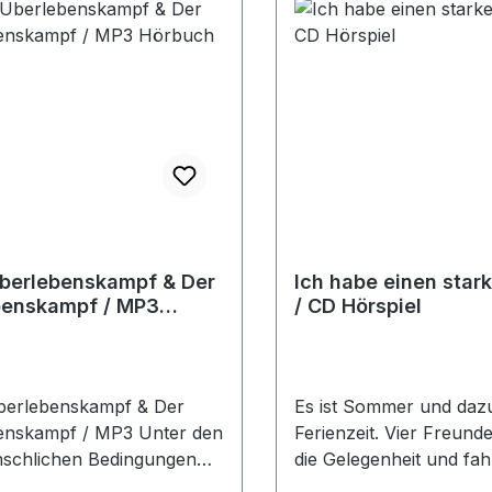
en, wer er wirklich ist und
der Liebe 16. Jubelklän
er kommt. Was er erzählt,
Festgesänge 17. Das ist
zt sie in Staunen und
des Herrn CD
ung. Und dann tauchen
ich ausländische Spione
 Hörspiel-CD, 48 Min.
berlebenskampf & Der
Ich habe einen stark
benskampf / MP3
/ CD Hörspiel
uch
berlebenskampf & Der
Es ist Sommer und daz
enskampf / MP3 Unter den
Ferienzeit. Vier Freund
schlichen Bedingungen
die Gelegenheit und fah
ssischen Deportation
einem Segelboot auf d