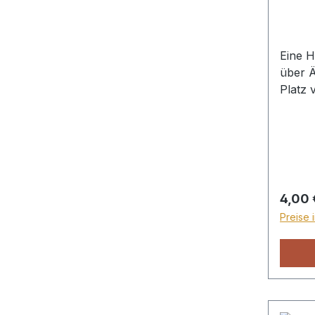
Eine H
über 
Platz 
Kornsp
Treibe
hier v
fremde
Stimme
die abs
Regulä
4,00 
Hause.
Preise 
Söhne
Manne
allerdi
Ephra
heißen
dränge