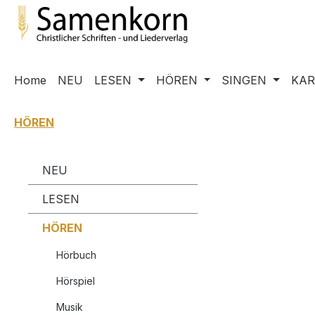
m Hauptinhalt springen
Zur Suche springen
Zur Hauptnavigation springen
Home
NEU
LESEN
HÖREN
SINGEN
KA
HÖREN
NEU
LESEN
HÖREN
Hörbuch
Hörspiel
Musik