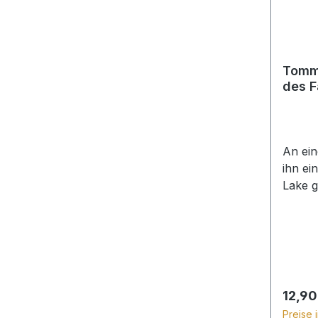
von ei
standh
Tommy
des F
An ein
ihn ei
Lake g
die ta
Trapp
Jungen
wächst
Siedl
Kanada
Regulä
12,90
Leben 
Preise 