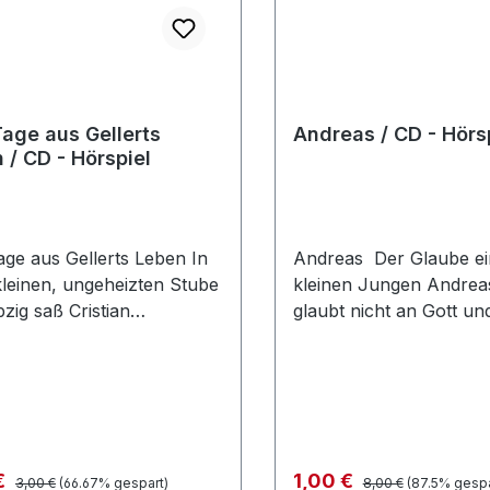
Tage aus Gellerts
Andreas / CD - Hörs
 / CD - Hörspiel
age aus Gellerts Leben In
Andreas Der Glaube ei
kleinen, ungeheizten Stube
kleinen Jungen Andreas Vater
pzig saß Cristian
glaubt nicht an Gott und
egott Gellert vor seinem
seine Kinder auch athei
btisch und stützte den
erziehen. Eines Tages
n die Hände. Ihm ging es
er mit, wie Andreas d
anchen ehrlichen
„Jesus Christus“ erwäh
enkindern, es trat oft
gerät außer sich. Er ve
bbe in seine Einnahmen
den Jungen davon zu
Regulärer Preis:
Regulärer Preis:
fspreis:
Verkaufspreis:
€
1,00 €
3,00 €
(66.67% gespart)
8,00 €
(87.5% gespa