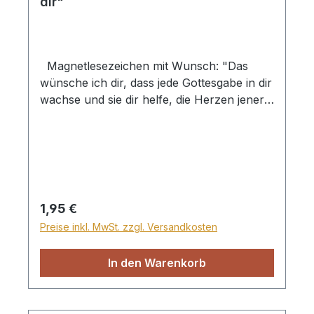
dir"
Magnetlesezeichen mit Wunsch: "Das
wünsche ich dir, dass jede Gottesgabe in dir
wachse und sie dir helfe, die Herzen jener
froh zu machen, die du liebst. - Altirischer
Segen"
Regulärer Preis:
1,95 €
Preise inkl. MwSt. zzgl. Versandkosten
In den Warenkorb