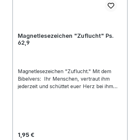
Magnetlesezeichen "Zuflucht" Ps.
62,9
Magnetlesezeichen "Zuflucht." Mit dem
Bibelvers: Ihr Menschen, vertraut ihm
jederzeit und schüttet euer Herz bei ihm
aus! Gott ist unsere Zuflucht. Psalm 62,9
Regulärer Preis:
1,95 €