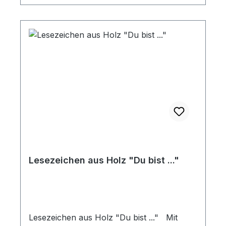
schneller wiederzufinden. Ebenso kann die
Bibelstudienhilfe zum Nachdenken über
den gelesenen Text anregen.
Lesezeichen aus Holz "Du bist ..."
Lesezeichen aus Holz "Du bist ..." Mit