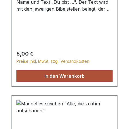
Name und Text „Du bist …". Der Text wird
mit den jeweiligen Bibelstellen belegt, der
Name kann personalisiert werden. Das
Lesezeichen ist sehr dünn und passt daher
gut in die Bibel. Trotzdem ist es
sehr widerstandsfähig. Dicke 1mm BEI
DER BESTELLUNG BITTE IMMER EINEN
NAMEN ANGEBEN, DEN WIR AUF DAS
Regulärer Preis:
5,00 €
LESEZEICHEN EINGRAVIEREN LASSEN
Preise inkl. MwSt. zzgl. Versandkosten
KÖNNEN!
In den Warenkorb