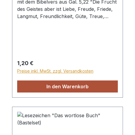
mit dem Bibelvers aus Gal. 5,22 "Die Frucht
des Geistes aber ist Liebe, Freude, Friede,
Langmut, Freundlichkeit, Güte, Treue,
Sanftmut, Selbstbeherrschung." und einem
Fahrrad-Motiv.
Regulärer Preis:
1,20 €
Preise inkl. MwSt. zzgl. Versandkosten
In den Warenkorb