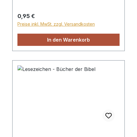
Lesezeichen. Herzchengröße 3 x 2,5cm,
für Kindergruppen geeignet
Regulärer Preis:
0,95 €
Preise inkl. MwSt. zzgl. Versandkosten
In den Warenkorb