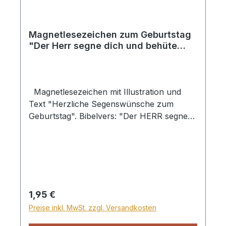
Magnetlesezeichen zum Geburtstag
"Der Herr segne dich und behüte
dich"
Magnetlesezeichen mit Illustration und
Text "Herzliche Segenswünsche zum
Geburtstag". Bibelvers: "Der HERR segne
dich und behüte dich. 4. Mose 6,24"
Regulärer Preis:
1,95 €
Preise inkl. MwSt. zzgl. Versandkosten