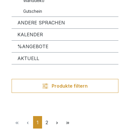
Wanddeko
Gutschein
ANDERE SPRACHEN
KALENDER
%ANGEBOTE
AKTUELL
Produkte filtern
Seite
Seite
1
2