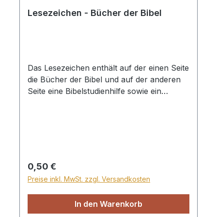
Lesezeichen - Bücher der Bibel
Das Lesezeichen enthält auf der einen Seite
die Bücher der Bibel und auf der anderen
Seite eine Bibelstudienhilfe sowie ein
Anstreichsystem, dessen Farben auf die
"Bibel-Markierstifte mit System" vom
Bibellesebund abgestimmt sind. Das
Lesezeichen ist sowohl für Kinder als auch
für Erwachsene geeignet. Es kann dabei
helfen, die biblischen Bücher schneller
Regulärer Preis:
0,50 €
wiederzufinden und unterstützt das
Preise inkl. MwSt. zzgl. Versandkosten
Bibelstudium. Das Anstreichsystem hilft
dabei, Wörter oder Sätze im gelesenen Text
In den Warenkorb
einer Kategorie zuzuordnen und sie