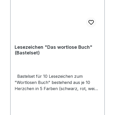
Lesezeichen "Das wortlose Buch"
(Bastelset)
Bastelset für 10 Lesezeichen zum
"Wortlosen Buch" bestehend aus je 10
Herzchen in 5 Farben (schwarz, rot, weiß,
grün, gold) und je 2 Papierstreifen in 5
Farben (weiß, gold, hellblau, dunkelgrün,
dunkelblau). Die Herzchen werden auf die
Papierstreifen geklebt und ergeben so ein