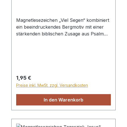
Magnetlesezeichen „Viel Segen“ kombiniert
ein beeindruckendes Bergmotiv mit einer
stärkenden biblischen Zusage aus Psalm
91,11: „Er hat seinen Engeln über dir
befohlen, dass sie dich behüten auf allen
deinen Wegen.“
Regulärer Preis:
1,95 €
Preise inkl. MwSt. zzgl. Versandkosten
In den Warenkorb