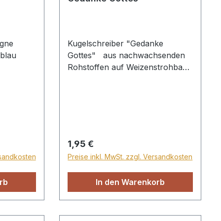
egne
Kugelschreiber "Gedanke
 blau
Gottes" aus nachwachsenden
Rohstoffen auf Weizenstrohbasis
(ca. 40% Anteil) und Gehäuse
aus Bambus, mit angenehmer
Softgripzone, bedruckt mit Text
"Du bist ein Gedanke Gottes".
Regulärer Preis:
1,95 €
rsandkosten
Preise inkl. MwSt. zzgl. Versandkosten
rb
In den Warenkorb