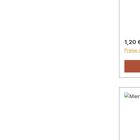
Freund
Sanftm
und ei
Regulä
1,20 
Preise 