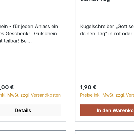
ein - für jeden Anlass ein
Kugelschreiber „Gott s
es Geschenk! Gutschein
deinen Tag“ in rot oder
ht teilbar! Bei
henden Beträgen bitte
nisch oder per E-Mail
CHTUNG:
ein wird automatisch an
gegebene E-Mail-Adresse
ickt, wodurch der
rer Preis:
Regulärer Preis:
,00 €
1,90 €
rsand entfällt. Sollte
inkl. MwSt. zzgl. Versandkosten
Preise inkl. MwSt. zzgl. Ve
stversand des Gutschein
ewünscht sein, bitten wir
Details
In den Warenko
ckmeldung! Vielen DANK!