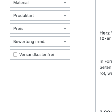
Material
Produktart
Preis
Herz 
10-er
Bewertung mind.
Filter hinzufügen: Versandkostenfrei
Versandkostenfrei
In For
Seiten
rot, w
zusam
Herzf
Darste
genutz
einem 
schwar
Regulä