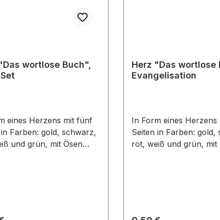
"Das wortlose Buch",
Herz "Das wortlose 
 Set
Evangelisation
m eines Herzens mit fünf
In Form eines Herzens 
 in Farben: gold, schwarz,
Seiten in Farben: gold,
eiß und grün, mit Ösen
rot, weiß und grün, mit
mengeheftet. Der
zusammengeheftet. D
ächer kann zur
Herzfächer kann zur
llung des Heilsplan Gottes
Darstellung des Heilspl
t werden. Gott macht aus
genutzt werden. Gott m
sündigen,
einem schwarzen, sünd
zen Herz, durch das rote
Herz, durch das rote Blu
rer Preis:
Regulärer Preis: