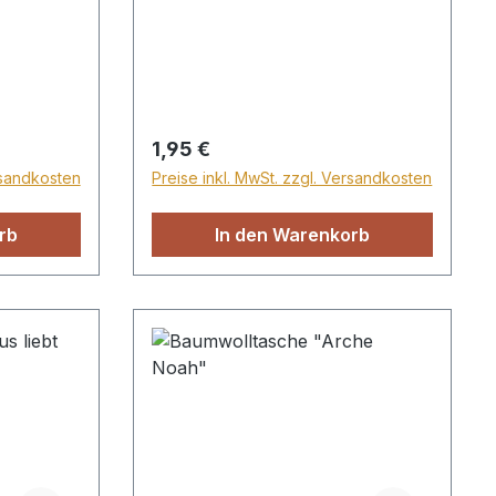
 weiß,
Kinderstunde, Geburtstagsgäste
... Mit Radiergummi, in
ben (weiß,
Regenbogenfarben.
rün,
hen
reifen
Regulärer Preis:
1,95 €
 ein
rsandkosten
Preise inkl. MwSt. zzgl. Versandkosten
engröße 3
ppen
rb
In den Warenkorb