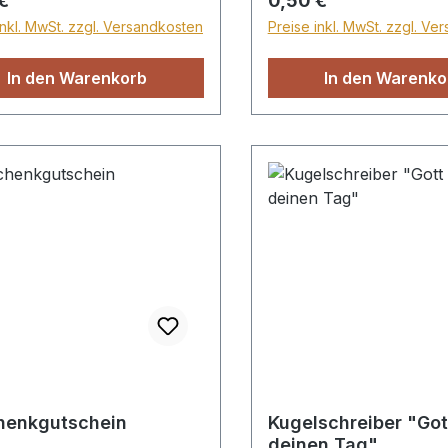
€
0,50 €
risti ein reines,
ein reines, weißes Herz
inkl. MwSt. zzgl. Versandkosten
Preise inkl. MwSt. zzgl. Ve
 Herz. Dieses neue Herz
neue Herz möchte für 
 für Gott leben (grün)
leben (grün) und bleibt
In den Warenkorb
In den Warenko
eibt ewig (gold). Format
(gold). Format ca. 7,
5x8cm, 10 Heftchen im Set
henkgutschein
Kugelschreiber "Go
deinen Tag"