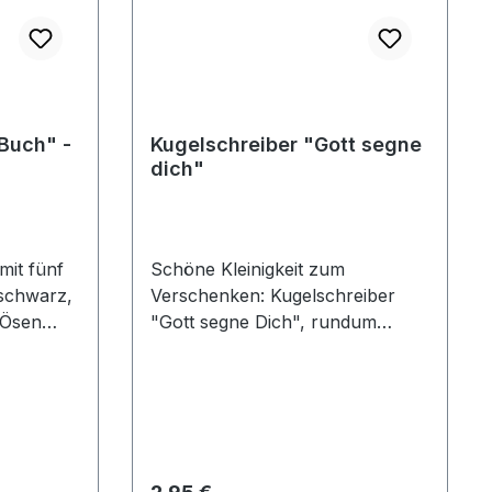
Buch" -
Kugelschreiber "Gott segne
dich"
mit fünf
Schöne Kleinigkeit zum
 schwarz,
Verschenken: Kugelschreiber
 Ösen
"Gott segne Dich", rundum
er
bedruckt mit schönem blau-
grünen Blättermotiv. Material:
an Gottes
Kunststoff, Metallspitze
acht aus
Minenfarbe: blau
igen
t Christi
Regulärer Preis: