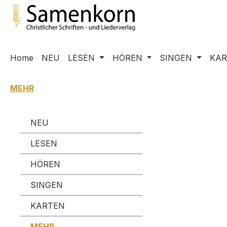
m Hauptinhalt springen
Zur Suche springen
Zur Hauptnavigation springen
Home
NEU
LESEN
HÖREN
SINGEN
KA
MEHR
NEU
LESEN
HÖREN
SINGEN
KARTEN
MEHR