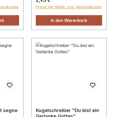
2,95 €
. Dieses
rsandkosten
Preise inkl. MwSt. zzgl. Versandkosten
Gott
 ewig
rb
In den Warenkorb
5x8cm
tt segne
Kugelschreiber "Du bist ein
Gedanke Gottes"