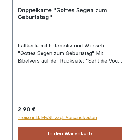
Doppelkarte "Gottes Segen zum
Geburtstag"
Faltkarte mit Fotomotiv und Wunsch
"Gottes Segen zum Geburtstag" Mit
Bibelvers auf der Rückseite: "Seht die Vögel
unter dem Himmel an: Sie säen nicht, sie
ernten nicht, sie sammeln nicht in die
Scheunen; und euer himmlischer Vater
ernährt sie doch. Seid ihr denn nicht viel
kostbarer als sie? Matthäus 6,26" Mit
Briefumschlag
Regulärer Preis:
2,90 €
Preise inkl. MwSt. zzgl. Versandkosten
In den Warenkorb