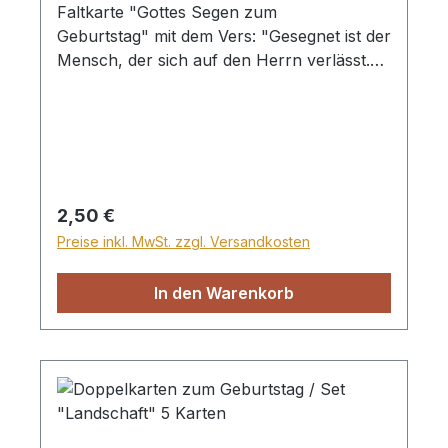
Faltkarte "Gottes Segen zum
Geburtstag" mit dem Vers: "Gesegnet ist der
Mensch, der sich auf den Herrn verlässt.
Der ist wie ein Baum, am Wasser gepflanzt.
Jeremia 17,7-8" Mit farbig passendem
Umschlag Kollektion Reuter
Regulärer Preis:
2,50 €
Preise inkl. MwSt. zzgl. Versandkosten
In den Warenkorb