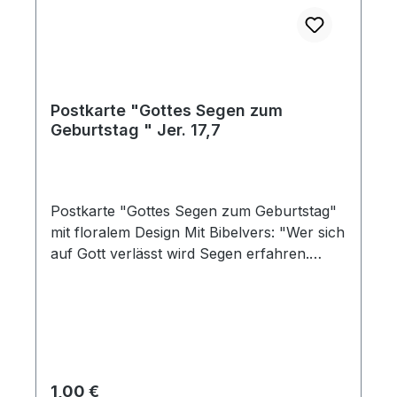
Postkarte "Gottes Segen zum
Geburtstag " Jer. 17,7
Postkarte "Gottes Segen zum Geburtstag"
mit floralem Design Mit Bibelvers: "Wer sich
auf Gott verlässt wird Segen erfahren.
Jeremia 17,7"
Regulärer Preis:
1,00 €