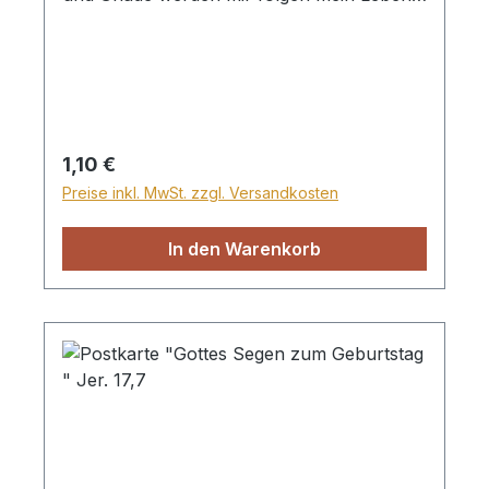
lang, und ich werde bleiben im Haus
des Herrn immerdar. Psalm 23,6
Regulärer Preis:
1,10 €
Preise inkl. MwSt. zzgl. Versandkosten
In den Warenkorb