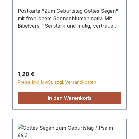
Postkarte "Zum Geburtstag Gottes Segen"
mit fröhlichem Sonnenblumenmotiv. Mit
Bibelvers: "Sei stark und mutig, vertraue
auf den Herrn und sei unbeirrt! Psalm
27,14"
Regulärer Preis:
1,20 €
Preise inkl. MwSt. zzgl. Versandkosten
In den Warenkorb