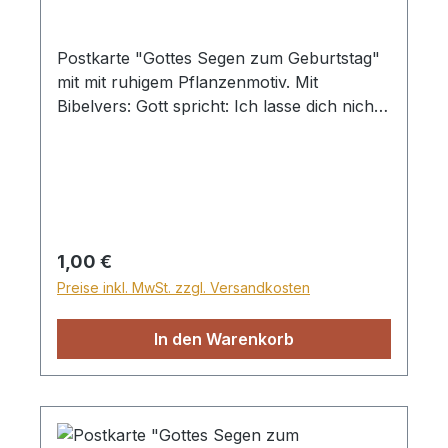
Postkarte "Gottes Segen zum Geburtstag"
mit mit ruhigem Pflanzenmotiv. Mit
Bibelvers: Gott spricht: Ich lasse dich nicht
im Stich, nie wende ich mich von dir ab.
Josua 1,5
Regulärer Preis:
1,00 €
Preise inkl. MwSt. zzgl. Versandkosten
In den Warenkorb