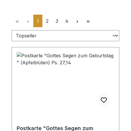
Seite
Seite
Seite
Seite
1
2
3
4
Postkarte "Gottes Segen zum