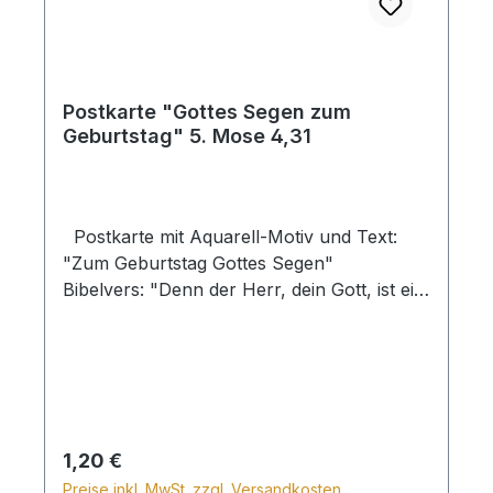
Postkarte "Gottes Segen zum
Geburtstag" 5. Mose 4,31
Postkarte mit Aquarell-Motiv und Text:
"Zum Geburtstag Gottes Segen"
Bibelvers: "Denn der Herr, dein Gott, ist ein
barmherziger Gott, er wird dich nicht
verlassen. 5. Mose 4,31"
Regulärer Preis:
1,20 €
Preise inkl. MwSt. zzgl. Versandkosten