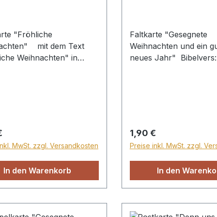
rte "Fröhliche
Faltkarte "Gesegnete
achten" mit dem Text
Weihnachten und ein g
iche Weihnachten" in
neues Jahr" Bibelvers:
 Kranz und dem Bibelvers
Licht scheint in der Fins
es ist erschienen die
Johannes 1,5"
me Gnade Gottes allen
en. Titus 2,11" unter dem
rer Preis:
Regulärer Preis:
€
1,90 €
inkl. MwSt. zzgl. Versandkosten
Preise inkl. MwSt. zzgl. Ve
In den Warenkorb
In den Warenko