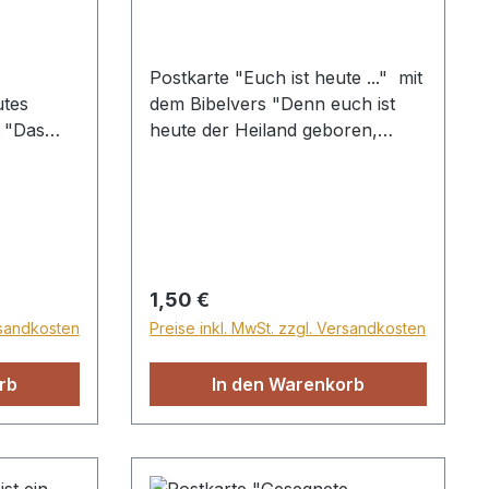
Postkarte "Euch ist heute ..." mit
utes
dem Bibelvers "Denn euch ist
 "Das
heute der Heiland geboren,
ternis.
welcher ist Christus, der Herr, in
der Stadt Davids. Lukas 2,11"
Regulärer Preis:
1,50 €
rsandkosten
Preise inkl. MwSt. zzgl. Versandkosten
rb
In den Warenkorb