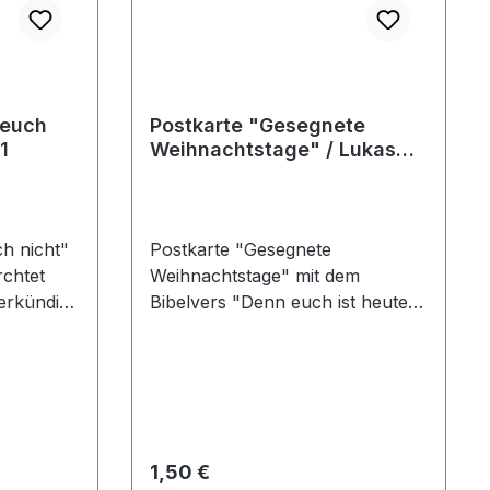
 euch
Postkarte "Gesegnete
1
Weihnachtstage" / Lukas
2,10
ch nicht"
Postkarte "Gesegnete
chtet
Weihnachtstage" mit dem
verkündige
Bibelvers "Denn euch ist heute
 allem
der Heiland geboren, welcher ist
. Lukas
Christus, der Herr, in der Stadt
Davids. Lukas 2,11"
Regulärer Preis:
1,50 €