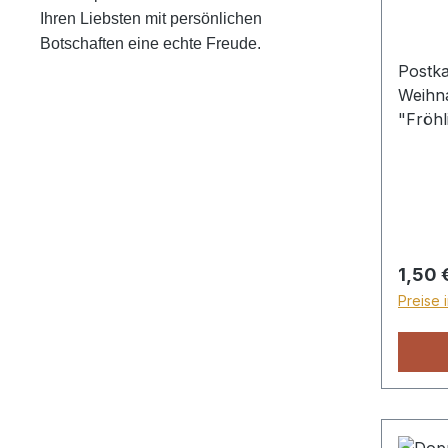
Ihren Liebsten mit persönlichen
Botschaften eine echte Freude.
Postka
Weihn
"Fröhl
einem
"Denn 
heilsa
Mensch
Kranz.
Regulä
1,50 
Preise 