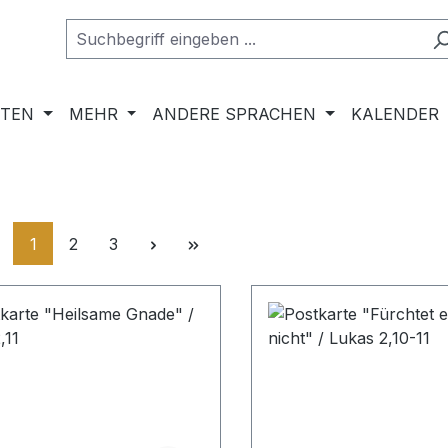
RTEN
MEHR
ANDERE SPRACHEN
KALENDER
Seite
Seite
Seite
1
2
3