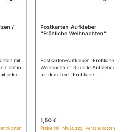
rzen /
Postkarten-Aufkleber
"Fröhliche Weihnachten"
chten mit
Postkarten-Aufkleber "Fröhliche
in Licht in
Weihnachten" 3 runde Aufkleber
it jeder,
mit dem Text "Fröhliche
t in der
Weihnachten" und 3 Aufkleber
nes 12,
mit dem Text "O du fröhliche, o
 in
du selige, gnadenbringende
Weihnachtszeit!"
Regulärer Preis:
1,50 €
rsandkosten
Preise inkl. MwSt. zzgl. Versandkosten