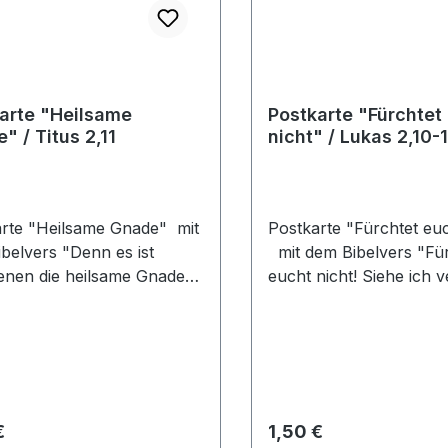
arte "Heilsame
Postkarte "Fürchtet
" / Titus 2,11
nicht" / Lukas 2,10-1
rte "Heilsame Gnade" mit
Postkarte "Fürchtet eu
belvers "Denn es ist
mit dem Bibelvers "Für
enen die heilsame Gnade
eucht nicht! Siehe ich 
 allen Menschen. Titus
euch große Freude, die
Volk widerfahren wird..
2,10-11".
rer Preis:
Regulärer Preis:
€
1,50 €