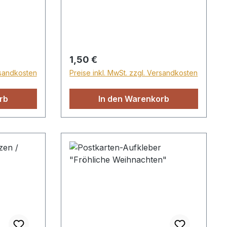
haft ruht
 er heißt
, Held,
"
Regulärer Preis:
1,50 €
rsandkosten
Preise inkl. MwSt. zzgl. Versandkosten
rb
In den Warenkorb