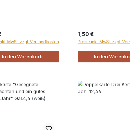
gegeben und die Herrsc
auf seiner Schulter; und
Wunderbarer, Rat, Kraft
Ewig-Vater, Friedefürst.
rer Preis:
Regulärer Preis:
€
1,50 €
inkl. MwSt. zzgl. Versandkosten
Preise inkl. MwSt. zzgl. Ve
In den Warenkorb
In den Warenko