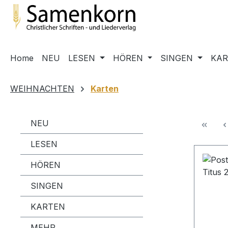
m Hauptinhalt springen
Zur Suche springen
Zur Hauptnavigation springen
Home
NEU
LESEN
HÖREN
SINGEN
KA
WEIHNACHTEN
Karten
NEU
LESEN
HÖREN
SINGEN
KARTEN
MEHR