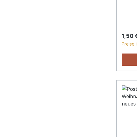
Regulä
1,50 
Preise 