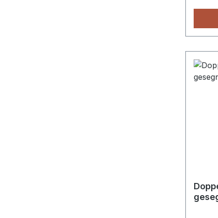
Doppe
gese
Weih