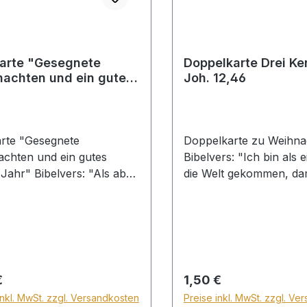
arte "Gesegnete
Doppelkarte Drei Ke
achten und ein gutes
Joh. 12,46
 Jahr" Gal.4,4 (weiß)
rte "Gesegnete
Doppelkarte zu Weihna
chten und ein gutes
Bibelvers: "Ich bin als e
Jahr" Bibelvers: "Als aber
die Welt gekommen, dam
t erfüllt war, sandte Gott
der an mich glaubt, nich
 Sohn. Galater 4,4"
Finsternis bleibt. Johan
46" Mit Briefumschlag
Klarsichthülle
rer Preis:
Regulärer Preis:
€
1,50 €
inkl. MwSt. zzgl. Versandkosten
Preise inkl. MwSt. zzgl. Ve