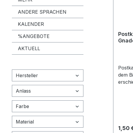
ANDERE SPRACHEN
KALENDER
Postk
%ANGEBOTE
Gnade
AKTUELL
Postka
dem Bi
Hersteller
erschi
Gottes
Anlass
2,11"
Farbe
Material
Regulä
1,50 