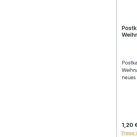
Postk
Weihn
neues
Postka
Weihna
neues 
die Zei
seinen
Regulä
1,20 
Preise 