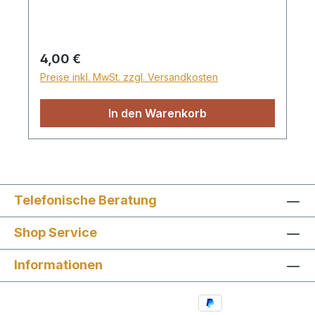
Musik „Gehorsam sein ist besser“ • Lied
„Meine Mutter“ • Lied „Eltern, wenn euch
das Herz“ Spieldauer: ca. 18 Min. VaDi
Regulärer Preis:
4,00 €
Preise inkl. MwSt. zzgl. Versandkosten
In den Warenkorb
Telefonische Beratung
Shop Service
Informationen