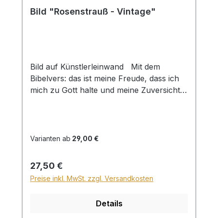
Bild "Rosenstrauß - Vintage"
Bild auf Künstlerleinwand Mit dem
Bibelvers: das ist meine Freude, dass ich
mich zu Gott halte und meine Zuversicht
setzte auf Gott den HERRN, dass ich
verkündige all dein Tun. Ps. 73,28 Beim
Versand von Bildern ab dem Format Breite
60 und/oder Länge 120cm wird für den
Varianten ab
29,00 €
Versand innerhalb Deutschlands ein
Zuschlag für Sperrgut in Höhe von
Regulärer Preis:
27,50 €
28,99€ berechnet. Für den Versand ins
Preise inkl. MwSt. zzgl. Versandkosten
Ausland beträgt der Sperrgutzuschlag
30€.
Details