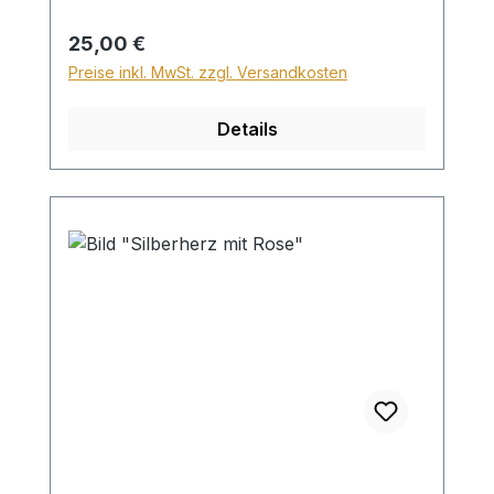
Versand ins Ausland beträgt der
Sperrgutzuschlag 30€. Bei diesem Bild ist
Regulärer Preis:
25,00 €
kein Wunschtext möglich!
Preise inkl. MwSt. zzgl. Versandkosten
Details