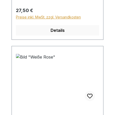
Versand ins Ausland beträgt der
Sperrgutzuschlag 30€.
Regulärer Preis:
27,50 €
Preise inkl. MwSt. zzgl. Versandkosten
Details