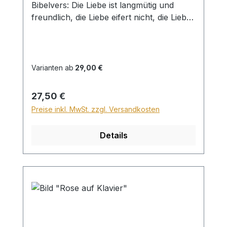
Bibelvers: Die Liebe ist langmütig und
freundlich, die Liebe eifert nicht, die Liebe
treibt nicht Mutwillen, sie blähet sich nicht
auf. 1 Kor. 13,4 Beim Versand von Bildern
ab dem Format Breite 60 und/oder Länge
120cm wird für den Versand innerhalb
Varianten ab
29,00 €
Deutschlands ein Zuschlag für Sperrgut in
Höhe von 28,99€ berechnet. Für den
Regulärer Preis:
27,50 €
Versand ins Ausland beträgt der
Preise inkl. MwSt. zzgl. Versandkosten
Sperrgutzuschlag 30€.
Details