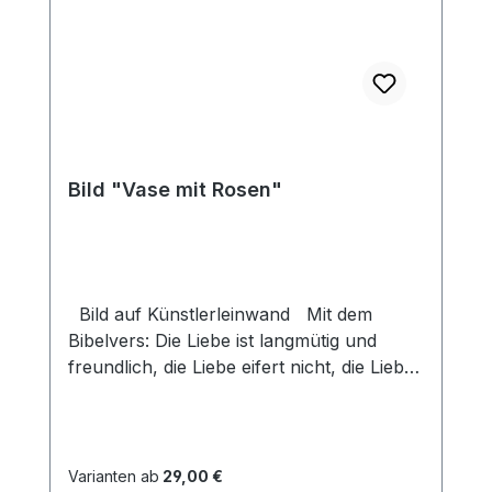
Bild "Vase mit Rosen"
Bild auf Künstlerleinwand Mit dem
Bibelvers: Die Liebe ist langmütig und
freundlich, die Liebe eifert nicht, die Liebe
treibt nicht Mutwillen, sie blähet sich nicht
auf. 1 Kor. 13,4 Beim Versand von Bildern
ab dem Format Breite 60 und/oder Länge
120cm wird für den Versand innerhalb
Varianten ab
29,00 €