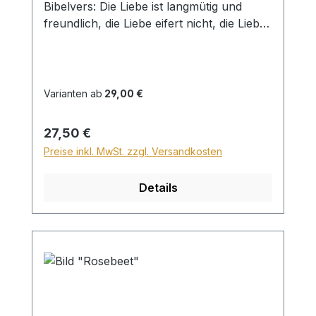
Bibelvers: Die Liebe ist langmütig und
freundlich, die Liebe eifert nicht, die Liebe
treibt nicht Mutwillen, sie blähet sich nicht
auf. 1 Kor. 13,4 Beim Versand von Bildern
ab dem Format Breite 60 und/oder Länge
120cm wird für den Versand innerhalb
Varianten ab
29,00 €
Deutschlands ein Zuschlag für Sperrgut in
Höhe von 28,99€ berechnet. Für den
Regulärer Preis:
27,50 €
Versand ins Ausland beträgt der
Preise inkl. MwSt. zzgl. Versandkosten
Sperrgutzuschlag 30€.
Details