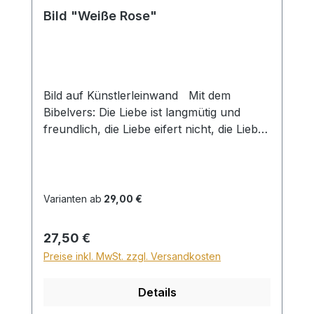
Bild "Weiße Rose"
Bild auf Künstlerleinwand Mit dem
Bibelvers: Die Liebe ist langmütig und
freundlich, die Liebe eifert nicht, die Liebe
treibt nicht Mutwillen, sie blähet sich nicht
auf. 1 Kor. 13,4 Beim Versand von Bildern
ab dem Format Breite 60 und/oder Länge
120cm wird für den Versand innerhalb
Varianten ab
29,00 €
Deutschlands ein Zuschlag für Sperrgut in
Höhe von 28,99€ berechnet. Für den
Regulärer Preis:
27,50 €
Versand ins Ausland beträgt der
Preise inkl. MwSt. zzgl. Versandkosten
Sperrgutzuschlag 30€.
Details