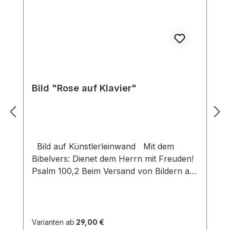
Bild "Rose auf Klavier"
Bild auf Künstlerleinwand Mit dem
Bibelvers: Dienet dem Herrn mit Freuden!
Psalm 100,2 Beim Versand von Bildern ab
dem Format Breite 60 und/oder Länge
120cm wird für den Versand innerhalb
Deutschlands ein Zuschlag für Sperrgut in
Höhe von 28,99€ berechnet. Für den
Varianten ab
29,00 €