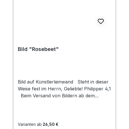
Bild "Rosebeet"
Bild auf Künstlerleinwand Steht in dieser
Weise fest im Herrn, Geliebte! Philipper 4,1
Beim Versand von Bildern ab dem
Format Breite 60 und/oder Länge 120cm
wird für den Versand innerhalb
Deutschlands ein Zuschlag für Sperrgut in
Höhe von 28,99€ berechnet. Für den
Varianten ab
26,50 €