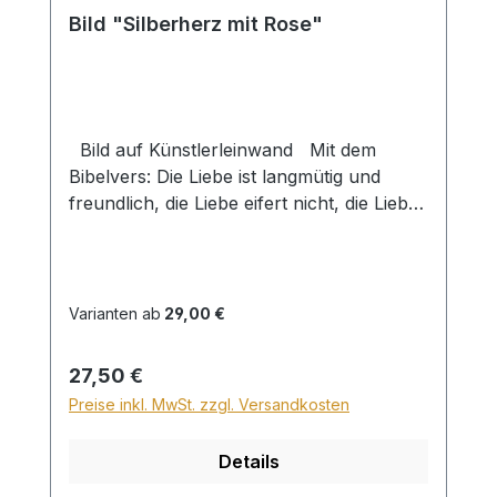
Bild "Silberherz mit Rose"
Bild auf Künstlerleinwand Mit dem
Bibelvers: Die Liebe ist langmütig und
freundlich, die Liebe eifert nicht, die Liebe
treibt nicht Mutwillen, sie blähet sich nicht
auf. 1 Kor. 13,4 Beim Versand von Bildern
ab dem Format Breite 60 und/oder Länge
120cm wird für den Versand innerhalb
Varianten ab
29,00 €
Deutschlands ein Zuschlag für Sperrgut in
Höhe von 28,99€ berechnet. Für den
Regulärer Preis:
27,50 €
Versand ins Ausland beträgt der
Preise inkl. MwSt. zzgl. Versandkosten
Sperrgutzuschlag 30€.
Details