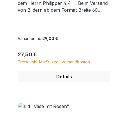
dem Herrn Philipper 4,4 Beim Versand
von Bildern ab dem Format Breite 60
und/oder Länge 120cm wird für den
Versand innerhalb Deutschlands ein
Zuschlag für Sperrgut in Höhe von
28,99€ berechnet. Für den Versand ins
Varianten ab
29,00 €
Ausland beträgt der Sperrgutzuschlag
30€.
Regulärer Preis:
27,50 €
Preise inkl. MwSt. zzgl. Versandkosten
Details