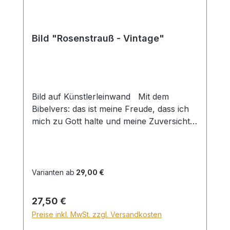
Bild "Rosenstrauß - Vintage"
Bild auf Künstlerleinwand Mit dem
Bibelvers: das ist meine Freude, dass ich
mich zu Gott halte und meine Zuversicht
setzte auf Gott den HERRN, dass ich
verkündige all dein Tun. Ps. 73,28 Beim
Versand von Bildern ab dem Format Breite
60 und/oder Länge 120cm wird für den
Varianten ab
29,00 €
Versand innerhalb Deutschlands ein
Zuschlag für Sperrgut in Höhe von
Regulärer Preis:
27,50 €
28,99€ berechnet. Für den Versand ins
Preise inkl. MwSt. zzgl. Versandkosten
Ausland beträgt der Sperrgutzuschlag