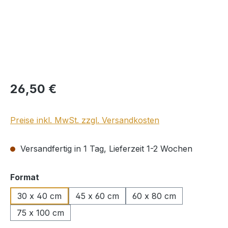
Regulärer Preis:
26,50 €
Preise inkl. MwSt. zzgl. Versandkosten
Versandfertig in 1 Tag, Lieferzeit 1-2 Wochen
auswählen
Format
30 x 40 cm
45 x 60 cm
60 x 80 cm
75 x 100 cm