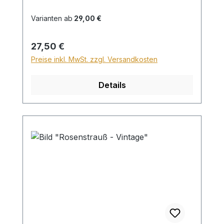
Versand innerhalb Deutschlands ein
Zuschlag für Sperrgut in Höhe von
Varianten ab
29,00 €
28,99€ berechnet. Für den Versand ins
Ausland beträgt der Sperrgutzuschlag
Regulärer Preis:
27,50 €
30€.
Preise inkl. MwSt. zzgl. Versandkosten
Details