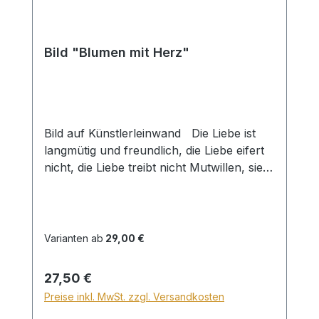
Bild "Blumen mit Herz"
Bild auf Künstlerleinwand Die Liebe ist
langmütig und freundlich, die Liebe eifert
nicht, die Liebe treibt nicht Mutwillen, sie
bläht sich nicht auf... 1. Kor 13,4 Beim
Versand von Bildern ab dem Format Breite
60 und/oder Länge 120cm wird für den
Versand innerhalb Deutschlands ein
Varianten ab
29,00 €
Zuschlag für Sperrgut in Höhe von
28,99€ berechnet. Für den Versand ins
Regulärer Preis:
27,50 €
Ausland beträgt der Sperrgutzuschlag
Preise inkl. MwSt. zzgl. Versandkosten
30€.