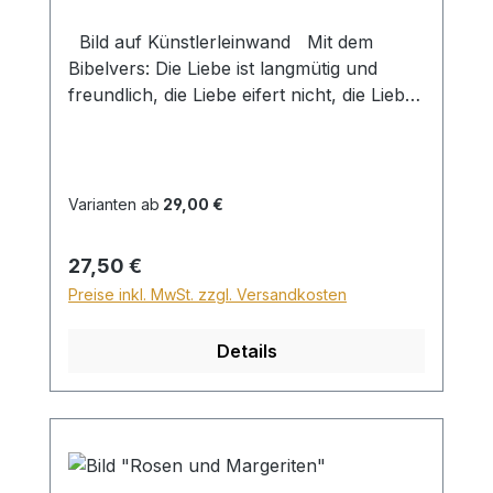
Bild auf Künstlerleinwand Mit dem
Bibelvers: Die Liebe ist langmütig und
freundlich, die Liebe eifert nicht, die Liebe
treibt nicht Mutwillen, sie blähet sich nicht
auf. 1 Kor. 13,4 Beim Versand von Bildern
ab dem Format Breite 60 und/oder Länge
120cm wird für den Versand innerhalb
Varianten ab
29,00 €
Deutschlands ein Zuschlag für Sperrgut in
Höhe von 28,99€ berechnet. Für den
Regulärer Preis:
27,50 €
Versand ins Ausland beträgt der
Preise inkl. MwSt. zzgl. Versandkosten
Sperrgutzuschlag 30€.
Details