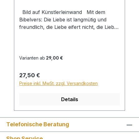
Bild auf Künstlerleinwand Mit dem
Bibelvers: Die Liebe ist langmütig und
freundlich, die Liebe eifert nicht, die Liebe
treibt nicht Mutwillen, sie blähet sich nicht
auf. 1 Kor. 13,4 Beim Versand von Bildern
ab dem Format Breite 60 und/oder Länge
120cm wird für den Versand innerhalb
Varianten ab
29,00 €
Deutschlands ein Zuschlag für Sperrgut in
Höhe von 28,99€ berechnet. Für den
Regulärer Preis:
27,50 €
Versand ins Ausland beträgt der
Preise inkl. MwSt. zzgl. Versandkosten
Sperrgutzuschlag 30€.
Details
Telefonische Beratung
Shop Service