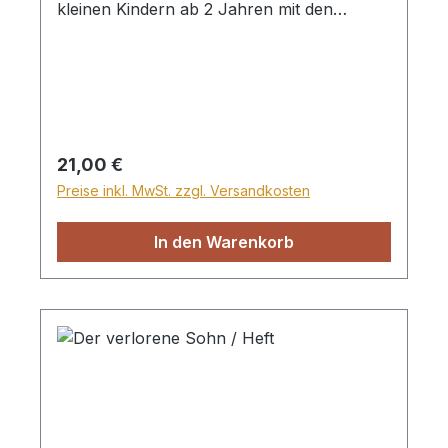
kleinen Kindern ab 2 Jahren mit den
interessanten und lehrreichen Geschichten
der Bibel bekannt. Jedes Büchlein enthält
eine Lehre, die unsere Kleinen dazu
ermutigt, Gott zu vertrauen. Enthalten:
Josef Miriam Samuel David Die Söhne der
Witwe Die treue Dienerin Der freigebeige
Regulärer Preis:
21,00 €
Junge 7 Pappbücher im Set
Preise inkl. MwSt. zzgl. Versandkosten
In den Warenkorb