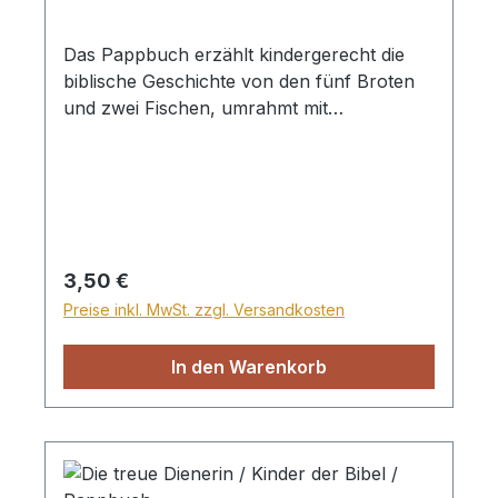
Das Pappbuch erzählt kindergerecht die
biblische Geschichte von den fünf Broten
und zwei Fischen, umrahmt mit
wunderschönen Bildern. Die Reihe "Die
ersten Schritte durch die Bibel" macht die
kleinen Kinder ab 2 Jahren mit den
interessanten und lehrreichen Geschichten
der Bibel bekannt. Jedes Büchlein enthält
eine Lehre, die unsere Kleinen dazu
Regulärer Preis:
3,50 €
ermutigt, Gott zu vertrauen. Hartpappe
Preise inkl. MwSt. zzgl. Versandkosten
In den Warenkorb