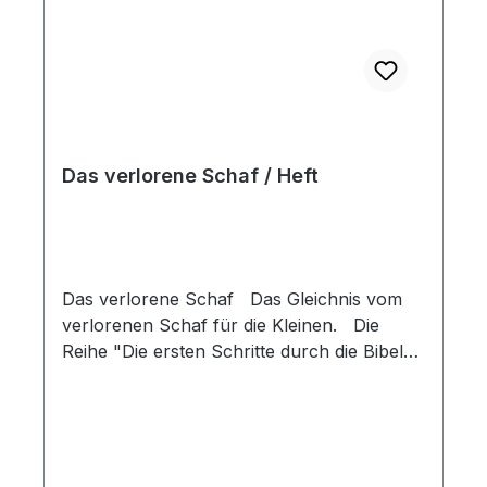
Das verlorene Schaf / Heft
Das verlorene Schaf Das Gleichnis vom
verlorenen Schaf für die Kleinen. Die
Reihe "Die ersten Schritte durch die Bibel"
macht die kleinen Kinder ab 3 Jahren mit
den interessanten und lehrreichen
Geschichten der Bibel bekannt. Jedes
Büchlein enthält eine Lehre, die unsere
Kleinen dazu ermutigt, Gott zu vertrauen.