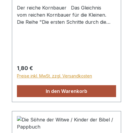
Der reiche Kornbauer Das Gleichnis
vom reichen Kornbauer für die Kleinen.
Die Reihe "Die ersten Schritte durch die
Bibel" macht die kleinen Kinder ab 3 Jahren
mit den interessanten und lehrreichen
Geschichten der Bibel bekannt. Jedes
Büchlein enthält eine Lehre, die unsere
Kleinen dazu ermutigt Gott zu vertrauen.
Mit wunderschönen Bildern. Heft
Regulärer Preis:
1,80 €
Preise inkl. MwSt. zzgl. Versandkosten
In den Warenkorb