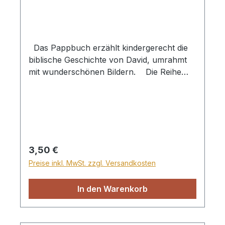
Das Pappbuch erzählt kindergerecht die
biblische Geschichte von David, umrahmt
mit wunderschönen Bildern. Die Reihe
"Die ersten Schritte durch die Bibel" macht
die kleinen Kinder ab 2 Jahren mit den
interessanten und lehrreichen Geschichten
der Bibel bekannt. Jedes Büchlein enthält
eine Lehre, die unsere Kleinen dazu
ermutigt, Gott zu vertrauen. Hartpappe
Regulärer Preis:
3,50 €
Preise inkl. MwSt. zzgl. Versandkosten
In den Warenkorb