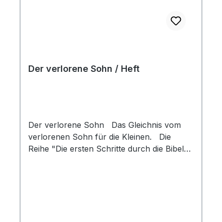
Der verlorene Sohn / Heft
Der verlorene Sohn Das Gleichnis vom
verlorenen Sohn für die Kleinen. Die
Reihe "Die ersten Schritte durch die Bibel"
macht die kleinen Kinder ab 3 Jahren mit
den interessanten und lehrreichen
Geschichten der Bibel bekannt. Jedes
Büchlein enthält eine Lehre, die unseren
Kleinen dazu ermutigt, Gott zu vertrauen.
Mit wunderschönen Bildern. Heft