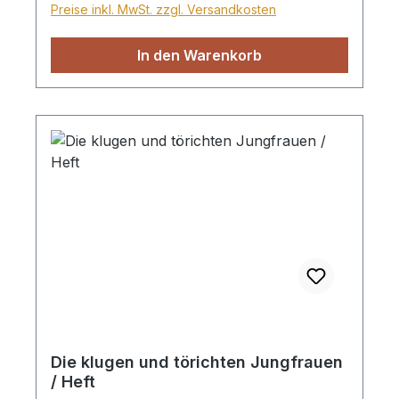
Preise inkl. MwSt. zzgl. Versandkosten
ab 2 Jahren mit den interessanten und
lehrreichen Geschichten der Bibel bekannt.
In den Warenkorb
Jedes Büchlein enthält eine Lehre, die
unsere Kleinen dazu ermutigt, Gott zu
vertrauen.
Die klugen und törichten Jungfrauen
/ Heft