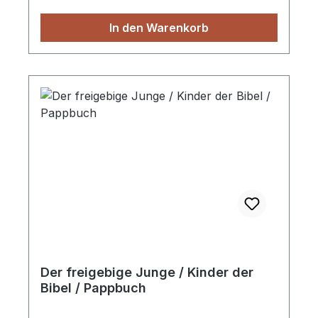
Jedes Büchlein enthält eine Lehre, die
In den Warenkorb
unsere Kleinen dazu ermutigt, Gott zu
vertrauen.
Der freigebige Junge / Kinder der
Bibel / Pappbuch