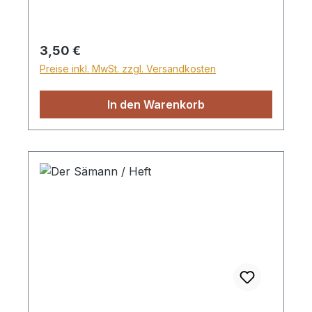
interessanten und lehrreichen Geschichten
der Bibel bekannt. Jedes Büchlein enthält
eine Lehre, die unsere Kleinen dazu
Regulärer Preis:
3,50 €
ermutigt, Gott zu vertrauen. Hartpappe
Preise inkl. MwSt. zzgl. Versandkosten
In den Warenkorb