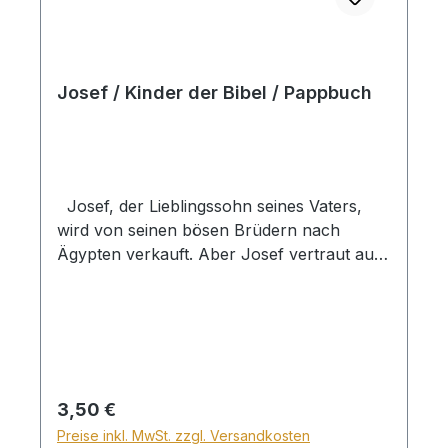
Josef / Kinder der Bibel / Pappbuch
Josef, der Lieblingssohn seines Vaters,
wird von seinen bösen Brüdern nach
Ägypten verkauft. Aber Josef vertraut auf
Gott und der lässt ihn auch im fremden
Land nicht allein. Das Pappbuch erzählt
kindergerecht die biblische Geschichte von
Josef, umrahmt mit wunderschönen
Bildern. Die Reihe "Die ersten Schritte
durch die Bibel" macht die kleinen Kinder
Regulärer Preis:
3,50 €
ab 2 Jahren mit den interessanten und
Preise inkl. MwSt. zzgl. Versandkosten
lehrreichen Geschichten der Bibel bekannt.