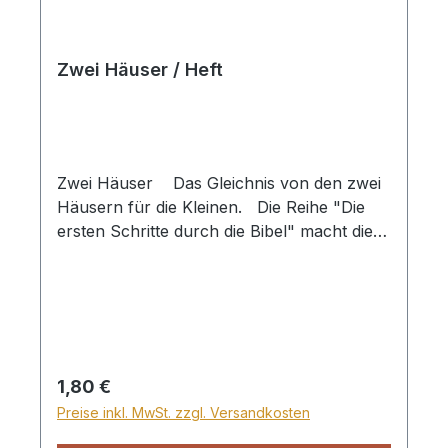
Zwei Häuser / Heft
Zwei Häuser Das Gleichnis von den zwei
Häusern für die Kleinen. Die Reihe "Die
ersten Schritte durch die Bibel" macht die
kleinen Kinder ab 3 Jahren mit den
interessanten und lehrreichen Geschichten
der Bibel bekannt. Jedes Büchlein enthält
eine Lehre, die unsere Kleinen schon früh
dazu ermutigt, Gott zu vertrauen. Mit
wunderschönen Bildern. Heft
Regulärer Preis:
1,80 €
Preise inkl. MwSt. zzgl. Versandkosten