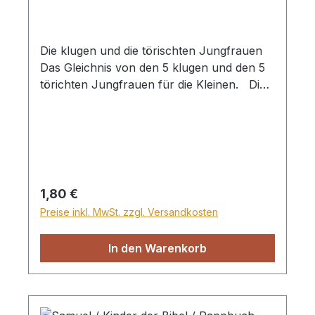
Die klugen und die törischten Jungfrauen
Das Gleichnis von den 5 klugen und den 5
törichten Jungfrauen für die Kleinen. Die
Reihe "Die ersten Schritte durch die Bibel"
macht die kleinen Kinder ab 3 Jahren mit
den interessanten und lehrreichen
Geschichten der Bibel bekannt. Jedes
Büchlein enthält eine Lehre, die unsere
Kleinen dazu ermutigt, Gott zu vertrauen.
Regulärer Preis:
1,80 €
Mit wunderschönen Bildern. Heft
Preise inkl. MwSt. zzgl. Versandkosten
In den Warenkorb