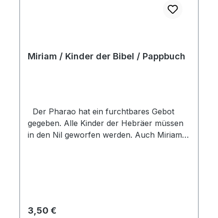
Miriam / Kinder der Bibel / Pappbuch
Der Pharao hat ein furchtbares Gebot
gegeben. Alle Kinder der Hebräer müssen
in den Nil geworfen werden. Auch Miriams
kleiner Bruder. Zusammen mit ihrer Mutter
versucht Miriam das Baby zu retten.
Dieses Pappbuch erzählt die biblische
Geschichte von Miriam mit kindergerechten
Worten, umrahmt mit wunderschönen
Bildern. Die Reihe "Die ersten Schritte
Regulärer Preis:
3,50 €
durch die Bibel" macht die kleinen Kinder