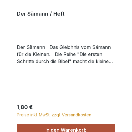
Der Sämann / Heft
Der Sämann Das Gleichnis vom Sämann
für die Kleinen. Die Reihe "Die ersten
Schritte durch die Bibel" macht die kleinen
Kinder ab 3 Jahren mit den interessanten
und lehrreichen Geschichten der Bibel
bekannt. Jedes Büchlein enthält eine Lehre,
die unsere Kleinen dazu ermutigt, Gott zu
vertrauen. Mit wunderschönen Bildern.
Heft
Regulärer Preis:
1,80 €
Preise inkl. MwSt. zzgl. Versandkosten
In den Warenkorb