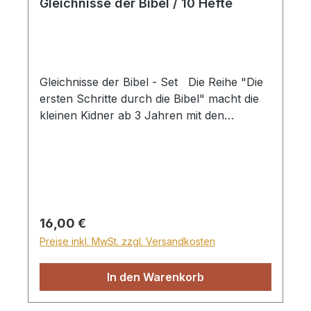
Gleichnisse der Bibel / 10 Hefte
Gleichnisse der Bibel - Set Die Reihe "Die
ersten Schritte durch die Bibel" macht die
kleinen Kidner ab 3 Jahren mit den
interessanten und lehrreichen Geschichten
der Bibel bekannt. Jedes Büchlein enthält
eine Lehre, die unsere Kleinen dazu
ermutigt, Gott zu vertrauen. Mit
wunderschönen Bildern. Enthalten sind:
Das verlorene Schaf Der verlorene Sohn
Regulärer Preis:
16,00 €
Die verlorene Münze Zwei Häuser Die
Preise inkl. MwSt. zzgl. Versandkosten
klugen und törichten Jungfrauen Der
unbarmherzige Knecht Der barmherzige
In den Warenkorb
Samariter Der Sämann Der reiche
Kornbauer Das große Fest 10 Hefte im Set