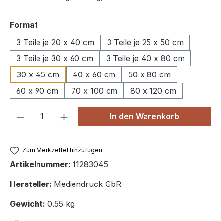
auswählen
Format
3 Teile je 20 x 40 cm
3 Teile je 25 x 50 cm
3 Teile je 30 x 60 cm
3 Teile je 40 x 80 cm
30 x 45 cm
40 x 60 cm
50 x 80 cm
60 x 90 cm
70 x 100 cm
80 x 120 cm
Produkt Anzahl: Gib den gewünschten We
In den Warenkorb
Zum Merkzettel hinzufügen
Artikelnummer:
11283045
Hersteller:
Mediendruck GbR
Gewicht:
0.55 kg