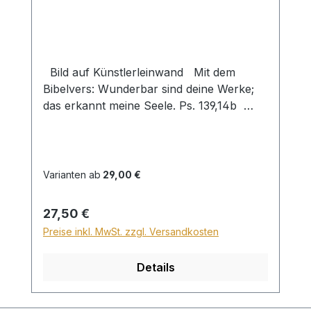
Bild auf Künstlerleinwand Mit dem
Bibelvers: Wunderbar sind deine Werke;
das erkannt meine Seele. Ps. 139,14b
Beim Versand von Bildern ab dem Format
Breite 60 und/oder Länge 120cm wird für
den Versand innerhalb Deutschlands ein
Zuschlag für Sperrgut in Höhe von
Varianten ab
29,00 €
28,99€ berechnet. Für den Versand ins
Ausland beträgt der Sperrgutzuschlag
Regulärer Preis:
27,50 €
30€.
Preise inkl. MwSt. zzgl. Versandkosten
Details