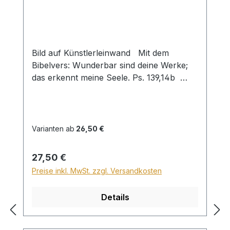
Bild auf Künstlerleinwand Mit dem
Bibelvers: Wunderbar sind deine Werke;
das erkennt meine Seele. Ps. 139,14b
Beim Versand von Bildern ab dem Format
Breite 60 und/oder Länge 120cm wird für
den Versand innerhalb Deutschlands ein
Zuschlag für Sperrgut in Höhe von
Varianten ab
26,50 €
28,99€ berechnet. Für den Versand ins
Ausland beträgt der Sperrgutzuschlag
Regulärer Preis:
27,50 €
30€.
Preise inkl. MwSt. zzgl. Versandkosten
Details