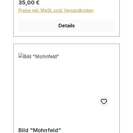
Regulärer Preis:
35,00 €
kein Wunschtext möglich!
Preise inkl. MwSt. zzgl. Versandkosten
Details
Bild "Mohnfeld"