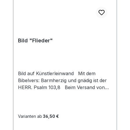
Bild "Flieder"
Bild auf Künstlerleinwand Mit dem
Bibelvers: Barmherzig und gnädig ist der
HERR. Psalm 103,8 Beim Versand von
Bildern ab dem Format Breite 60 und/oder
Länge 120cm wird für den Versand
innerhalb Deutschlands ein Zuschlag für
Sperrgut in Höhe von 28,99€ berechnet.
Varianten ab
36,50 €
Für den Versand ins Ausland beträgt der
Sperrgutzuschlag 30€. Bei diesem Bild ist