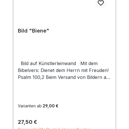
Bild "Biene"
Bild auf Künstlerleinwand Mit dem
Bibelvers: Dienet dem Herrn mit Freuden!
Psalm 100,2 Beim Versand von Bildern ab
dem Format Breite 60 und/oder Länge
120cm wird für den Versand innerhalb
Deutschlands ein Zuschlag für Sperrgut in
Höhe von 28,99€ berechnet. Für den
Varianten ab
29,00 €
Versand ins Ausland beträgt der
Sperrgutzuschlag 30€.
Regulärer Preis:
27,50 €