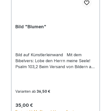
Bild "Blumen"
Bild auf Künstlerleinwand Mit dem
Bibelvers: Lobe den Herrn meine Seele!
Psalm 103,2 Beim Versand von Bildern ab
dem Format Breite 60 und/oder Länge
120cm wird für den Versand innerhalb
Deutschlands ein Zuschlag für Sperrgut in
Höhe von 28,99€ berechnet. Für den
Varianten ab
36,50 €
Versand ins Ausland beträgt der
Sperrgutzuschlag 30€.
Regulärer Preis:
35,00 €