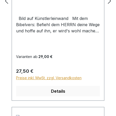
Bild auf Künstlerleinwand Mit dem
Bibelvers: Befiehl dem HERRN deine Wege
und hoffe auf ihn, er wird's wohl machen.
Ps. 37,5 Beim Versand von Bildern ab
dem Format Breite 60 und/oder Länge
120cm wird für den Versand innerhalb
Deutschlands ein Zuschlag für Sperrgut in
Varianten ab
29,00 €
Höhe von 28,99€ berechnet. Für den
Versand ins Ausland beträgt der
Regulärer Preis:
27,50 €
Sperrgutzuschlag 30€.
Preise inkl. MwSt. zzgl. Versandkosten
Details