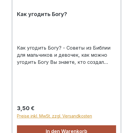
Как угодить Богу?
Как угодить Богу? - Советы из Библии
для мальчиков и девочек, как можно
угодить Богу Вы знаете, кто создал
нашу землю с высокими горами, синими
морями и зелёными лесами? Кто
сотворил солнце, луну и звёзды? Кто
посадил разные растения, полезные
овощи и вкусные фрукты? Кто подарил
жизнь большим слонам, весёлым
Regulärer Preis:
3,50 €
обезьянкам, цветным попугаям,
Preise inkl. MwSt. zzgl. Versandkosten
огромным китам и золотым рыбкам в
воде, всем людям, мне и тебе? Это
In den Warenkorb