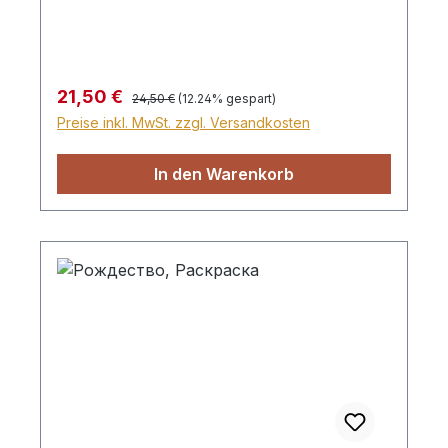
правильно жить, чтобы угодить Богу.
Картонная книга, набор из 7 книг
Regulärer Preis:
Verkaufspreis:
21,50 €
24,50 €
(12.24% gespart)
Preise inkl. MwSt. zzgl. Versandkosten
In den Warenkorb