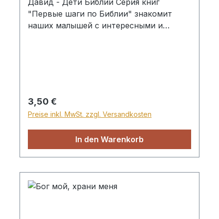
Давид - Дети Библии Серия книг
"Первые шаги по Библии" знакомит
наших малышей с интересными и
поучительными историями из Библии. В
заключении находится наставление, как
правильно жить, чтобы угодить Богу.
Картонная книга
Regulärer Preis:
3,50 €
Preise inkl. MwSt. zzgl. Versandkosten
In den Warenkorb