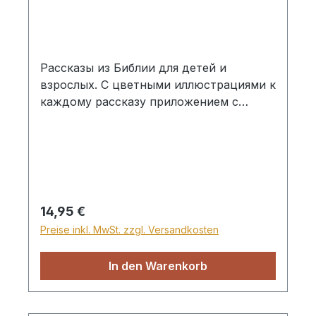
Рассказы из Библии для детей и
взрослых. С цветными иллюстрациями к
каждому рассказу приложением с
географическими картами и
фотографиями библейских мест. Инст.
перевода Библии, Hardcover
Regulärer Preis:
14,95 €
Preise inkl. MwSt. zzgl. Versandkosten
In den Warenkorb