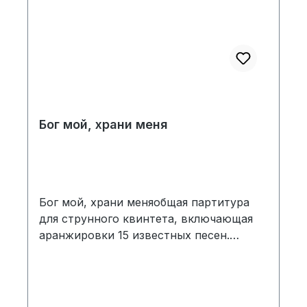
Бог мой, храни меня
Бог мой, храни меняобщая партитура
для струнного квинтета, включающая
аранжировки 15 известных песен.
Издание предназначено для исполнения
ансамблем и содержит полную
партитуру, а также приложение с
выписками отдельных партий для