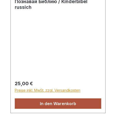
Познавай Библию / Kinderbibel
russich
Regulärer Preis:
25,00 €
Preise inkl. MwSt. zzgl. Versandkosten
In den Warenkorb