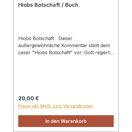
Hiobs Botschaft / Buch
Hiobs Botschaft Dieser
außergewöhnliche Kommentar stellt dem
Leser "Hiobs Botschaft" vor: Gott regiert
als der allmächtige, souveräne und
fürsorgliche Schöpfer, er verfolgt mit
allem einen guten Plan und erreicht ein
vollkommenes Ziel.Spannende Exkurse in
die Welt der Wissenschaft vertiefen und
bestätigen die naturkundlichen Aussagen
Regulärer Preis:
20,00 €
dieses ältesten Bibelbuches auf
Preise inkl. MwSt. zzgl. Versandkosten
erstaunliche Weise.Ein hochwertiger
Geschenk- und Leseband des bekannten
In den Warenkorb
Autors von CREATIO.Hardcover,
vierfarbig