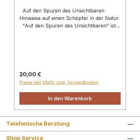
Auf den Spuren des Unsichtbaren
Hinweise auf einen Schöpfer in der Natur
"Auf den Spuren des Unsichtbaren" ist
ein begleitendes Buch zur gleichnamigen
Wanderaustellung. Beide laden zu einer
Spurensuche ein. Denn wer sich
aufmerksam in der Natur umsieht,
entdeckt faszinierende Tatsachen:
hochleistungsfähige molekulare
Regulärer Preis:
20,00 €
Maschinen in winzigen Zellen erstaunlich
Preise inkl. MwSt. zzgl. Versandkosten
flexible Haftkraft von Gecko-Füßen
detaillierte Zeichnung einer Ameise auf
In den Warenkorb
dem Flügel eines Falters überraschende
Entdeckungen im Fossilbericht der
Erdgeschichte exakt abgestimmte Position
der Erde im Sonnensystem komplexe
Telefonische Beratung
Verknüpfungen von 100 Milliarden
Shop Service
Nervenzellen zu einem