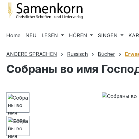
m Hauptinhalt springen
Zur Suche springen
Zur Hauptnavigation springen
Home
NEU
LESEN
HÖREN
SINGEN
KA
ANDERE SPRACHEN
Russisch
Bücher
Erwa
Собраны во имя Госпо
Bildergalerie überspringen