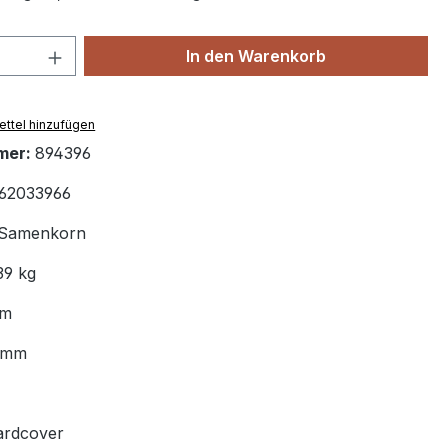
 Anzahl: Gib den gewünschten Wert ein 
In den Warenkorb
ttel hinzufügen
mer:
894396
62033966
Samenkorn
39 kg
mm
5 mm
ardcover