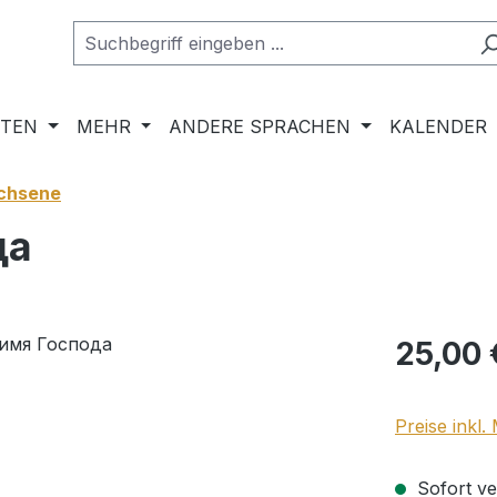
RTEN
MEHR
ANDERE SPRACHEN
KALENDER
chsene
да
Regulärer Pr
25,00 
Preise inkl
Sofort ver