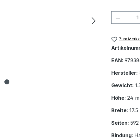
Produkt
Zum Merkze
Artikelnum
EAN:
97838
Hersteller:
Gewicht:
1.
Höhe:
24 
Breite:
17.
Seiten:
592
Bindung:
H