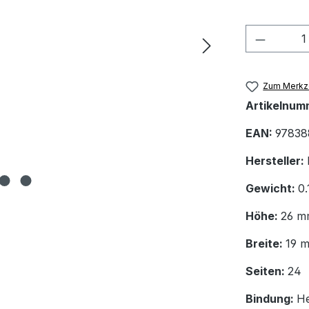
Produkt
Zum Merkze
Artikelnum
EAN:
97838
Hersteller:
Gewicht:
0.
Höhe:
26 m
Breite:
19 
Seiten:
24
Bindung:
He