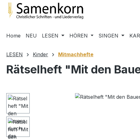
m Hauptinhalt springen
Zur Suche springen
Zur Hauptnavigation springen
Home
NEU
LESEN
HÖREN
SINGEN
KA
LESEN
Kinder
Mitmachhefte
Rätselheft "Mit den Baue
Bildergalerie überspringen