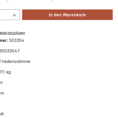
 Anzahl: Gib den gewünschten Wert ein 
In den Warenkorb
ttel hinzufügen
mer:
503354
85033547
Friedensstimme
111 kg
m
mm
ft