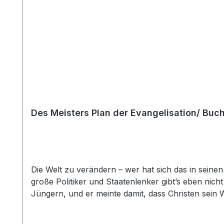
Des Meisters Plan der Evangelisation/ Buc
Die Welt zu verändern – wer hat sich das in sein
große Politiker und Staatenlenker gibt’s eben nic
Jüngern, und er meinte damit, dass Christen sein 
Menschen und damit die Welt. Und dabei fängt Got
können, um Menschen für Gott zu gewinnen. Pa