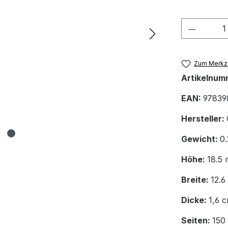
Produkt
Zum Merkze
Artikelnum
EAN:
97839
Hersteller:
Gewicht:
0
Höhe:
18.5
Breite:
12.
Dicke:
1,6 
Seiten:
150