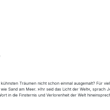
h
en kühnsten Träumen nicht schon einmal ausgemalt? Für vie
ht wie Sand am Meer. »Ihr seid das Licht der Welt«, sprach
Wort in die Finsternis und Verlorenheit der Welt hineinspr
t im Herzen an! Robert E. Coleman zeigt, wie Christen übe
perback