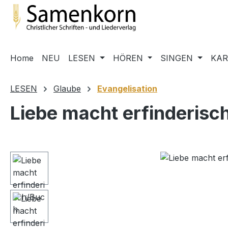
m Hauptinhalt springen
Zur Suche springen
Zur Hauptnavigation springen
Home
NEU
LESEN
HÖREN
SINGEN
KA
LESEN
Glaube
Evangelisation
Liebe macht erfinderisc
Bildergalerie überspringen