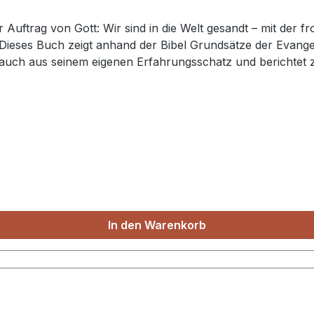
er Auftrag von Gott: Wir sind in die Welt gesandt – mit der
Dieses Buch zeigt anhand der Bibel Grundsätze der Evangeli
 auch aus seinem eigenen Erfahrungsschatz und berichtet 
n die Dringlichkeit der Evangelisationsarbeit vor Augen fü
bensmänner sowie Hinweisen und Einschätzungen verschiede
t dem Thema der Evangelisation dar. Ein Buch, das belebt
In den Warenkorb