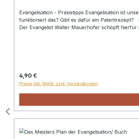
Evangelisation - Praxistipps Evangelisation ist uns
funktioniert das? Gibt es dafür ein Patentrezept? 
Der Evangelist Walter Mauerhofer schöpft hierfür
möchte er vor allem eines: der nächsten Generatio
Ausgeschmückt mit vielen Zitaten bekannter Glau
anschauliche und lebendige Auseinandersetzung mi
Regulärer Preis:
4,90 €
Preise inkl. MwSt. zzgl. Versandkosten