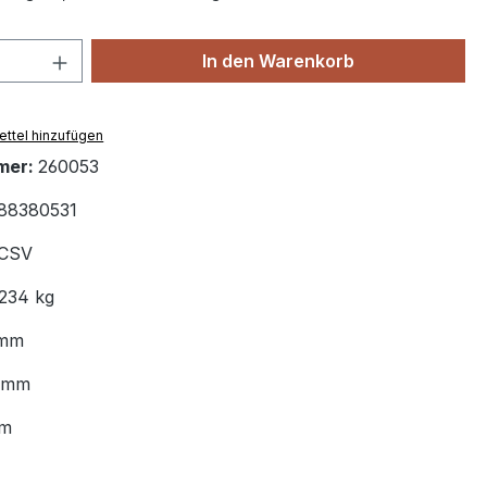
 Anzahl: Gib den gewünschten Wert ein 
In den Warenkorb
ttel hinzufügen
mer:
260053
88380531
CSV
.234 kg
 mm
6 mm
cm