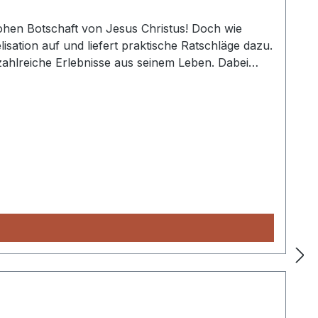
 frohen Botschaft von Jesus Christus! Doch wie
sation auf und liefert praktische Ratschläge dazu.
zahlreiche Erlebnisse aus seinem Leben. Dabei
hren und ihr gleichzeitig Mut dafür machen.
nster Autoren, stellt dieses Buch eine
!