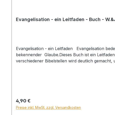
Evangelisation - ein Leitfaden - Buch - W.
Evangelisation - ein Leitfaden Evangelisation bedeutet, in die Welt gesandt zu sein – mit der frohen Botschaft von Jesus Christus! Der Glaube an Jesus ist ein
bekennender Glaube.Dieses Buch ist ein Leitfaden
verschiedener Bibelstellen wird deutlich gemacht,
Evangelisation? Welche die Gemeinde? Welche uns
Regulärer Preis:
4,90 €
Preise inkl. MwSt. zzgl. Versandkosten