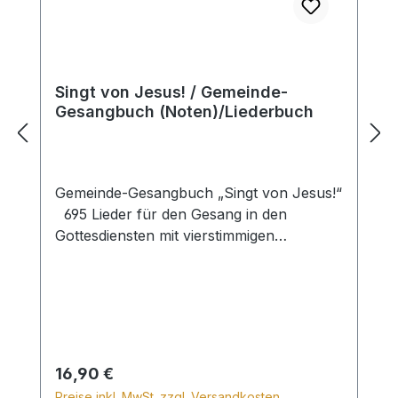
Singt von Jesus! / Gemeinde-
Gesangbuch (Noten)/Liederbuch
Gemeinde-Gesangbuch „Singt von Jesus!“
695 Lieder für den Gesang in den
Gottesdiensten mit vierstimmigen
Notensatz. Hardcover
Regulärer Preis:
16,90 €
Preise inkl. MwSt. zzgl. Versandkosten