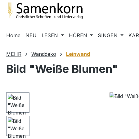
m Hauptinhalt springen
Zur Suche springen
Zur Hauptnavigation springen
Home
NEU
LESEN
HÖREN
SINGEN
KA
MEHR
Wanddeko
Leinwand
Bild "Weiße Blumen"
Bildergalerie überspringen