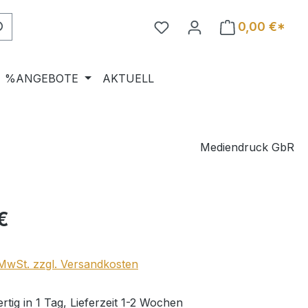
0,00 €*
%ANGEBOTE
AKTUELL
Mediendruck GbR
eis:
€
. MwSt. zzgl. Versandkosten
tig in 1 Tag, Lieferzeit 1-2 Wochen