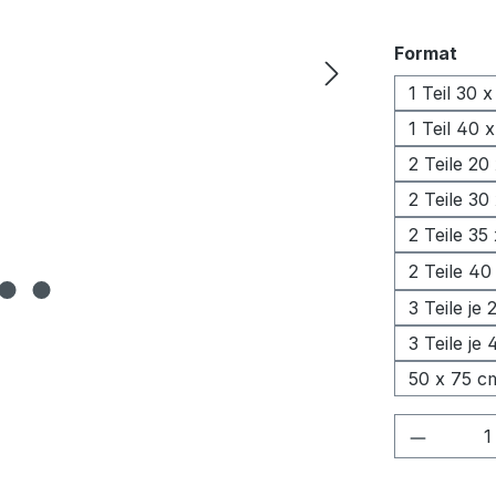
aus
Format
1 Teil 30 
1 Teil 40 
2 Teile 20
2 Teile 30
2 Teile 35
2 Teile 40
3 Teile je
3 Teile je
50 x 75 c
Produkt