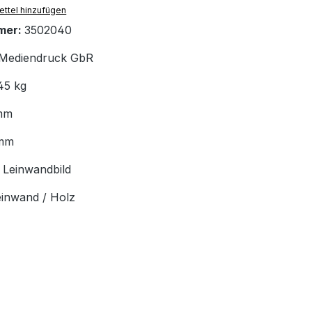
ttel hinzufügen
mer:
3502040
Mediendruck GbR
45 kg
mm
mm
:
Leinwandbild
einwand / Holz