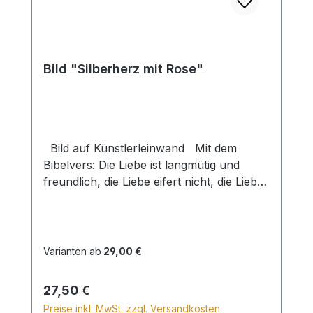
Bild "Silberherz mit Rose"
Bild auf Künstlerleinwand Mit dem
Bibelvers: Die Liebe ist langmütig und
freundlich, die Liebe eifert nicht, die Liebe
treibt nicht Mutwillen, sie blähet sich nicht
auf. 1 Kor. 13,4 Beim Versand von Bildern
ab dem Format Breite 60 und/oder Länge
120cm wird für den Versand innerhalb
Varianten ab
29,00 €
Deutschlands ein Zuschlag für Sperrgut in
Höhe von 28,99€ berechnet. Für den
Regulärer Preis:
27,50 €
Versand ins Ausland beträgt der
Preise inkl. MwSt. zzgl. Versandkosten