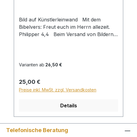
Bild auf Künstlerleinwand Mit dem
Bibelvers: Freut euch im Herrn allezeit.
Philipper 4,4 Beim Versand von Bildern
ab dem Format Breite 60 und/oder Länge
120cm wird für den Versand innerhalb
Deutschlands ein Zuschlag für Sperrgut in
Höhe von 28,99€ berechnet. Für den
Varianten ab
26,50 €
Versand ins Ausland beträgt der
Sperrgutzuschlag 30€. Bei diesem Bild ist
Regulärer Preis:
25,00 €
kein Wunschtext möglich!
Preise inkl. MwSt. zzgl. Versandkosten
Details
Telefonische Beratung