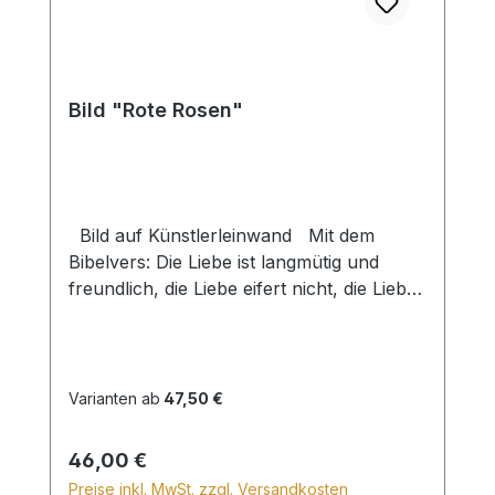
Bild "Rote Rosen"
Bild auf Künstlerleinwand Mit dem
Bibelvers: Die Liebe ist langmütig und
freundlich, die Liebe eifert nicht, die Liebe
treibt nicht Mutwillen, sie blähet sich nicht
auf... 1 Kor. 13,4 Beim Versand von
Bildern ab dem Format Breite 60 und/oder
Länge 120cm wird für den Versand
Varianten ab
47,50 €
innerhalb Deutschlands ein Zuschlag für
Sperrgut in Höhe von 28,99€ berechnet.
Regulärer Preis:
46,00 €
Für den Versand ins Ausland beträgt der
Preise inkl. MwSt. zzgl. Versandkosten