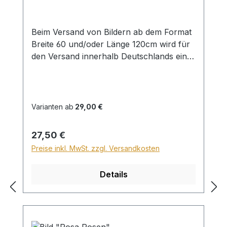
Beim Versand von Bildern ab dem Format
Breite 60 und/oder Länge 120cm wird für
den Versand innerhalb Deutschlands ein
Zuschlag für Sperrgut in Höhe von
28,99€ berechnet. Für den Versand ins
Ausland beträgt der Sperrgutzuschlag
30€.
Varianten ab
29,00 €
Regulärer Preis:
27,50 €
Preise inkl. MwSt. zzgl. Versandkosten
Details