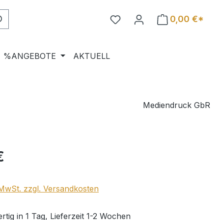
0,00 €*
%ANGEBOTE
AKTUELL
Mediendruck GbR
eis:
€
. MwSt. zzgl. Versandkosten
tig in 1 Tag, Lieferzeit 1-2 Wochen