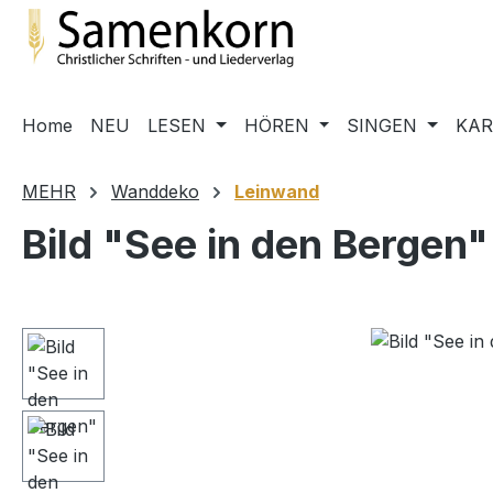
m Hauptinhalt springen
Zur Suche springen
Zur Hauptnavigation springen
Home
NEU
LESEN
HÖREN
SINGEN
KA
MEHR
Wanddeko
Leinwand
Bild "See in den Bergen"
Bildergalerie überspringen