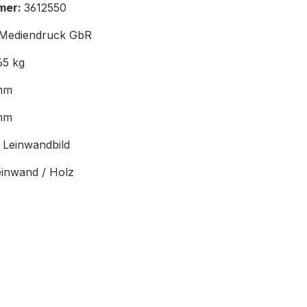
mer:
3612550
Mediendruck GbR
65 kg
mm
mm
:
Leinwandbild
einwand / Holz