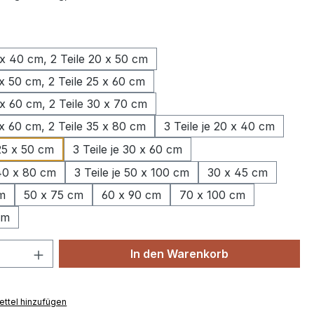
wählen
 x 40 cm, 2 Teile 20 x 50 cm
 x 50 cm, 2 Teile 25 x 60 cm
 x 60 cm, 2 Teile 30 x 70 cm
 x 60 cm, 2 Teile 35 x 80 cm
3 Teile je 20 x 40 cm
 25 x 50 cm
3 Teile je 30 x 60 cm
 40 x 80 cm
3 Teile je 50 x 100 cm
30 x 45 cm
m
50 x 75 cm
60 x 90 cm
70 x 100 cm
cm
 Anzahl: Gib den gewünschten Wert ein 
In den Warenkorb
ttel hinzufügen