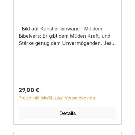
Bild auf Künstlerleinwand Mit dem
Bibelvers: Er gibt dem Müden Kraft, und
Stärke genug dem Unvermögenden. Jes.
40,29 Beim Versand von Bildern ab dem
Format Breite 60 und/oder Länge 120cm
wird für den Versand innerhalb
Deutschlands ein Zuschlag für Sperrgut in
Höhe von 28,99€ berechnet. Für den
Versand ins Ausland beträgt der
Regulärer Preis:
29,00 €
Sperrgutzuschlag 30€.
Preise inkl. MwSt. zzgl. Versandkosten
Details