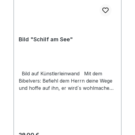
Bild "Schilf am See"
Bild auf Künstlerleinwand Mit dem
Bibelvers: Befiehl dem Herrn deine Wege
und hoffe auf ihn, er wird´s wohlmachen.
Psalm 37,5 Beim Versand von Bildern ab
dem Format Breite 60 und/oder Länge
120cm wird für den Versand innerhalb
Deutschlands ein Zuschlag für Sperrgut in
Höhe von 28,99€ berechnet. Für den
Versand ins Ausland beträgt der
Regulärer Preis:
29,00 €