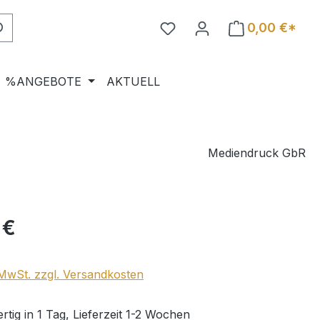
0,00 €*
%ANGEBOTE
AKTUELL
Mediendruck GbR
eis:
 €
. MwSt. zzgl. Versandkosten
tig in 1 Tag, Lieferzeit 1-2 Wochen