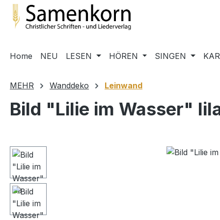
m Hauptinhalt springen
Zur Suche springen
Zur Hauptnavigation springen
Home
NEU
LESEN
HÖREN
SINGEN
KA
MEHR
Wanddeko
Leinwand
Bild "Lilie im Wasser" lil
Bildergalerie überspringen