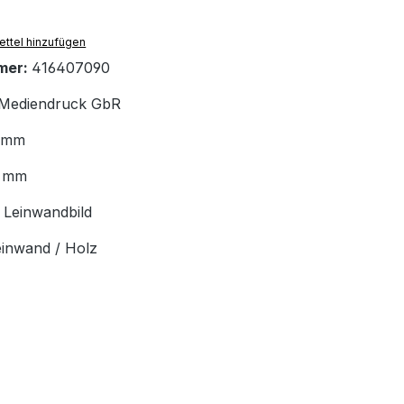
ttel hinzufügen
mer:
416407090
Mediendruck GbR
 mm
 mm
:
Leinwandbild
einwand / Holz