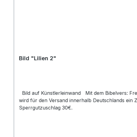
Bild "Lilien 2"
Bild auf Künstlerleinwand Mit dem Bibelvers: Freuet euch in dem Herrn. Phil. 4,4 Beim Versand von Bildern ab dem Format Breite 60 und/oder Länge 120cm
wird für den Versand innerhalb Deutschlands ein 
Sperrgutzuschlag 30€.