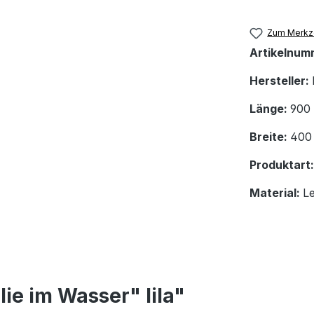
Zum Merkze
Artikelnum
Hersteller:
Länge:
900
Breite:
400
Produktart
Material:
L
lie im Wasser" lila"