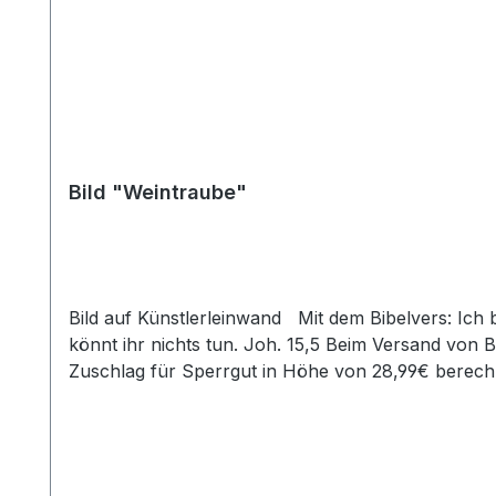
Bild "Weintraube"
Bild auf Künstlerleinwand Mit dem Bibelvers: Ich bin der Weinstock, ihr seid die Reben. Wer in mir bleibt und ich in ihm, der bringt viel Frucht; denn ohne mich
könnt ihr nichts tun. Joh. 15,5 Beim Versand von
Zuschlag für Sperrgut in Höhe von 28,99€ berechn