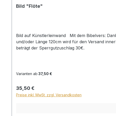
Bild "Flöte"
Bild auf Künstlerleinwand Mit dem Bibelvers: Danket dem Herrn; denn er ist freundlich ... Ps. 106,1 Beim Versand von Bildern ab dem Format Breite 60
und/oder Länge 120cm wird für den Versand inner
beträgt der Sperrgutzuschlag 30€.
Varianten ab
37,50 €
Regulärer Preis:
35,50 €
Preise inkl. MwSt. zzgl. Versandkosten