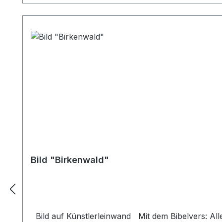
Bild "Birkenwald"
Bild auf Künstlerleinwand Mit dem Bibelvers: Alle meine Wege liegen offen vor Dir. Ps. 119,168 Beim Versand von Bildern ab dem Format Breite 60 und/oder