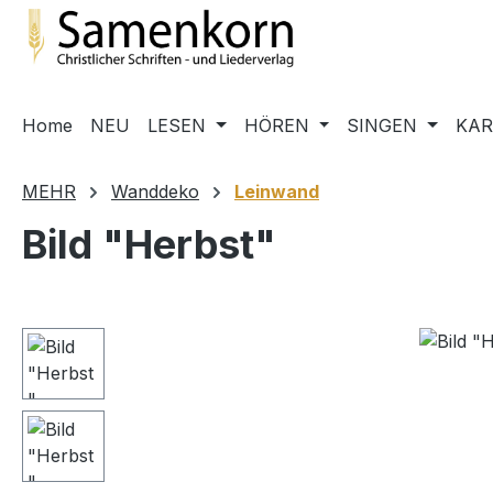
m Hauptinhalt springen
Zur Suche springen
Zur Hauptnavigation springen
Home
NEU
LESEN
HÖREN
SINGEN
KA
MEHR
Wanddeko
Leinwand
Bild "Herbst"
Bildergalerie überspringen