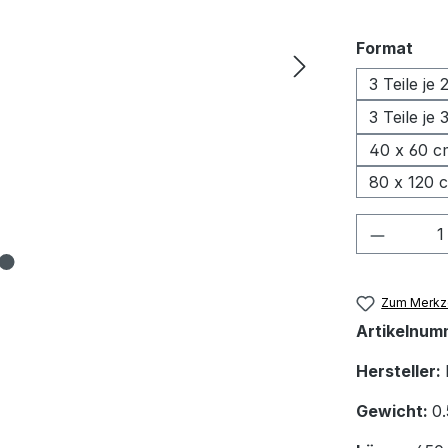
aus
Format
3 Teile je
3 Teile je
40 x 60 c
80 x 120 
Produkt
Zum Merkze
Artikelnum
Hersteller:
Gewicht:
0.