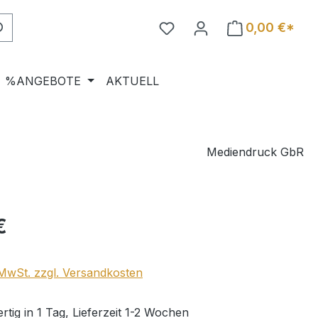
0,00 €*
%ANGEBOTE
AKTUELL
Mediendruck GbR
eis:
€
. MwSt. zzgl. Versandkosten
tig in 1 Tag, Lieferzeit 1-2 Wochen