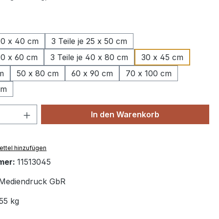
wählen
 20 x 40 cm
3 Teile je 25 x 50 cm
 30 x 60 cm
3 Teile je 40 x 80 cm
30 x 45 cm
m
50 x 80 cm
60 x 90 cm
70 x 100 cm
cm
 Anzahl: Gib den gewünschten Wert ein 
In den Warenkorb
ttel hinzufügen
mer:
11513045
Mediendruck GbR
55 kg