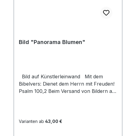
Bild "Panorama Blumen"
Bild auf Künstlerleinwand Mit dem
Bibelvers: Dienet dem Herrn mit Freuden!
Psalm 100,2 Beim Versand von Bildern ab
dem Format Breite 60 und/oder Länge
120cm wird für den Versand innerhalb
Deutschlands ein Zuschlag für Sperrgut in
Höhe von 28,99€ berechnet. Für den
Varianten ab
43,00 €
Versand ins Ausland beträgt der
Sperrgutzuschlag 30€.