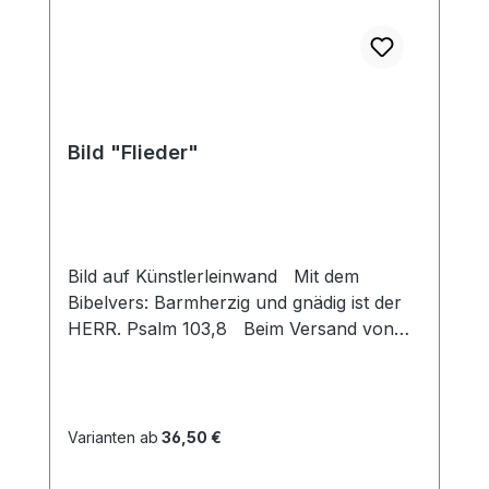
Bild "Flieder"
Bild auf Künstlerleinwand Mit dem
Bibelvers: Barmherzig und gnädig ist der
HERR. Psalm 103,8 Beim Versand von
Bildern ab dem Format Breite 60 und/oder
Länge 120cm wird für den Versand
innerhalb Deutschlands ein Zuschlag für
Sperrgut in Höhe von 28,99€ berechnet.
Varianten ab
36,50 €
Für den Versand ins Ausland beträgt der
Sperrgutzuschlag 30€. Bei diesem Bild ist