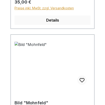
Regulärer Preis:
35,00 €
kein Wunschtext möglich!
Preise inkl. MwSt. zzgl. Versandkosten
Details
Bild "Mohnfeld"