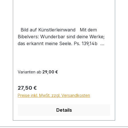
Bild auf Künstlerleinwand Mit dem
Bibelvers: Wunderbar sind deine Werke;
das erkannt meine Seele. Ps. 139,14b
Beim Versand von Bildern ab dem Format
Breite 60 und/oder Länge 120cm wird für
den Versand innerhalb Deutschlands ein
Zuschlag für Sperrgut in Höhe von
Varianten ab
29,00 €
28,99€ berechnet. Für den Versand ins
Ausland beträgt der Sperrgutzuschlag
Regulärer Preis:
27,50 €
30€.
Preise inkl. MwSt. zzgl. Versandkosten
Details