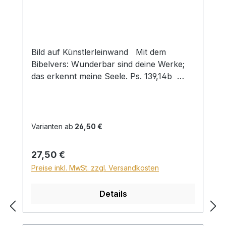
Bild auf Künstlerleinwand Mit dem
Bibelvers: Wunderbar sind deine Werke;
das erkennt meine Seele. Ps. 139,14b
Beim Versand von Bildern ab dem Format
Breite 60 und/oder Länge 120cm wird für
den Versand innerhalb Deutschlands ein
Zuschlag für Sperrgut in Höhe von
Varianten ab
26,50 €
28,99€ berechnet. Für den Versand ins
Ausland beträgt der Sperrgutzuschlag
Regulärer Preis:
27,50 €
30€.
Preise inkl. MwSt. zzgl. Versandkosten
Details