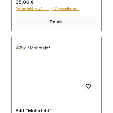
Regulärer Preis:
35,00 €
kein Wunschtext möglich!
Preise inkl. MwSt. zzgl. Versandkosten
Details
Bild "Mohnfeld"