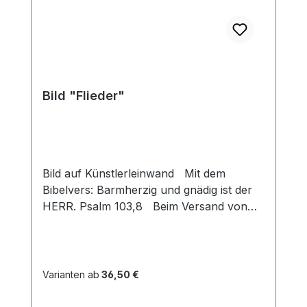
Bild "Flieder"
Bild auf Künstlerleinwand Mit dem
Bibelvers: Barmherzig und gnädig ist der
HERR. Psalm 103,8 Beim Versand von
Bildern ab dem Format Breite 60 und/oder
Länge 120cm wird für den Versand
innerhalb Deutschlands ein Zuschlag für
Sperrgut in Höhe von 28,99€ berechnet.
Varianten ab
36,50 €
Für den Versand ins Ausland beträgt der
Sperrgutzuschlag 30€. Bei diesem Bild ist