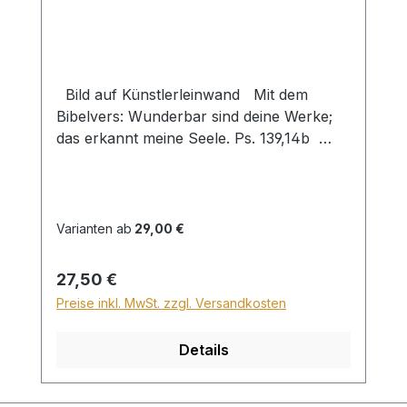
Bild auf Künstlerleinwand Mit dem
Bibelvers: Wunderbar sind deine Werke;
das erkannt meine Seele. Ps. 139,14b
Beim Versand von Bildern ab dem Format
Breite 60 und/oder Länge 120cm wird für
den Versand innerhalb Deutschlands ein
Zuschlag für Sperrgut in Höhe von
Varianten ab
29,00 €
28,99€ berechnet. Für den Versand ins
Ausland beträgt der Sperrgutzuschlag
Regulärer Preis:
27,50 €
30€.
Preise inkl. MwSt. zzgl. Versandkosten
Details