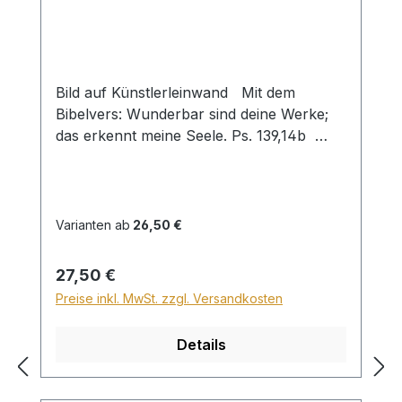
Bild auf Künstlerleinwand Mit dem
Bibelvers: Wunderbar sind deine Werke;
das erkennt meine Seele. Ps. 139,14b
Beim Versand von Bildern ab dem Format
Breite 60 und/oder Länge 120cm wird für
den Versand innerhalb Deutschlands ein
Zuschlag für Sperrgut in Höhe von
Varianten ab
26,50 €
28,99€ berechnet. Für den Versand ins
Ausland beträgt der Sperrgutzuschlag
Regulärer Preis:
27,50 €
30€.
Preise inkl. MwSt. zzgl. Versandkosten
Details