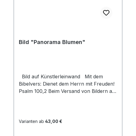
Bild "Panorama Blumen"
Bild auf Künstlerleinwand Mit dem
Bibelvers: Dienet dem Herrn mit Freuden!
Psalm 100,2 Beim Versand von Bildern ab
dem Format Breite 60 und/oder Länge
120cm wird für den Versand innerhalb
Deutschlands ein Zuschlag für Sperrgut in
Höhe von 28,99€ berechnet. Für den
Varianten ab
43,00 €
Versand ins Ausland beträgt der
Sperrgutzuschlag 30€.