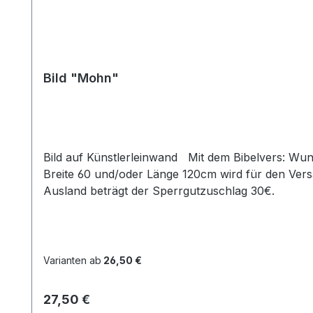
Bild "Mohn"
Bild auf Künstlerleinwand Mit dem Bibelvers: Wunderbar sind deine Werke; das erkennt meine Seele. Ps. 139,14b Beim Versand von Bildern ab dem Format
Breite 60 und/oder Länge 120cm wird für den Vers
Ausland beträgt der Sperrgutzuschlag 30€.
Varianten ab
26,50 €
Regulärer Preis:
27,50 €