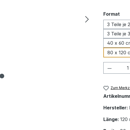
aus
Format
3 Teile je
3 Teile je
40 x 60 c
80 x 120 
Produkt
Zum Merkze
Artikelnum
Hersteller:
Länge:
120