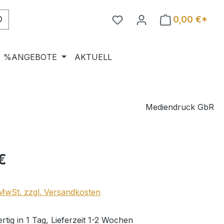
0,00 €*
%ANGEBOTE
AKTUELL
Mediendruck GbR
eis:
€
. MwSt. zzgl. Versandkosten
tig in 1 Tag, Lieferzeit 1-2 Wochen