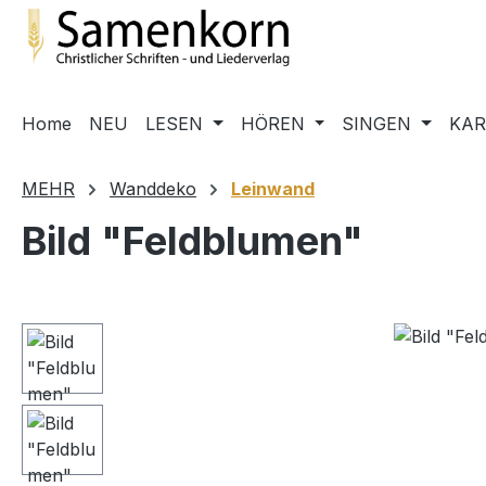
m Hauptinhalt springen
Zur Suche springen
Zur Hauptnavigation springen
Home
NEU
LESEN
HÖREN
SINGEN
KA
MEHR
Wanddeko
Leinwand
Bild "Feldblumen"
Bildergalerie überspringen