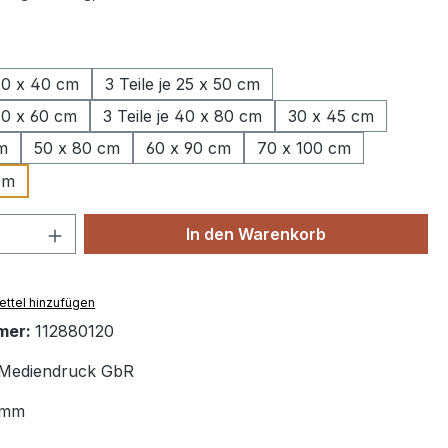
wählen
 20 x 40 cm
3 Teile je 25 x 50 cm
 30 x 60 cm
3 Teile je 40 x 80 cm
30 x 45 cm
m
50 x 80 cm
60 x 90 cm
70 x 100 cm
cm
 Anzahl: Gib den gewünschten Wert ein 
In den Warenkorb
ttel hinzufügen
mer:
112880120
Mediendruck GbR
 mm