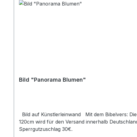
Bild "Panorama Blumen"
Bild auf Künstlerleinwand Mit dem Bibelvers: Dienet dem Herrn mit Freuden! Psalm 100,2 Beim Versand von Bildern ab dem Format Breite 60 und/oder Länge
120cm wird für den Versand innerhalb Deutschland
Sperrgutzuschlag 30€.