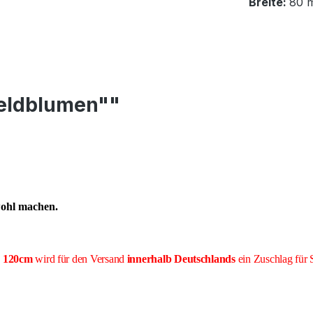
Breite:
80 
Feldblumen""
wohl machen.
e 120cm
wird für den Versand
innerhalb Deutschlands
ein Zuschlag für 