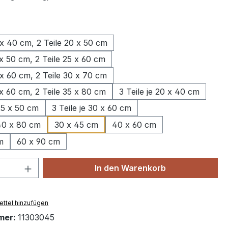
wählen
 x 40 cm, 2 Teile 20 x 50 cm
 x 50 cm, 2 Teile 25 x 60 cm
 x 60 cm, 2 Teile 30 x 70 cm
 x 60 cm, 2 Teile 35 x 80 cm
3 Teile je 20 x 40 cm
 25 x 50 cm
3 Teile je 30 x 60 cm
 40 x 80 cm
30 x 45 cm
40 x 60 cm
m
60 x 90 cm
 Anzahl: Gib den gewünschten Wert ein 
In den Warenkorb
ttel hinzufügen
mer:
11303045