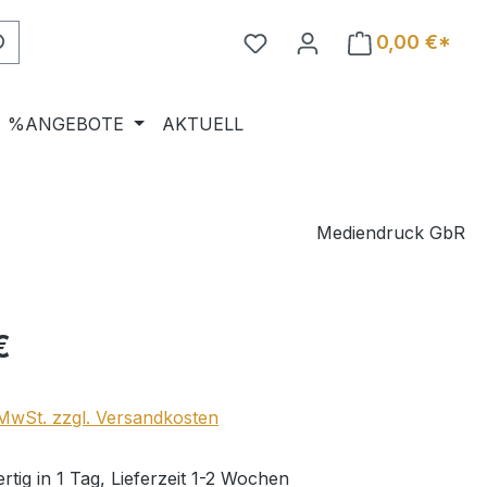
0,00 €*
%ANGEBOTE
AKTUELL
Mediendruck GbR
eis:
€
. MwSt. zzgl. Versandkosten
tig in 1 Tag, Lieferzeit 1-2 Wochen