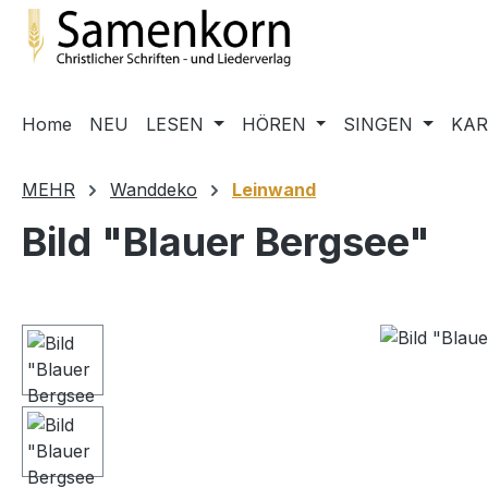
m Hauptinhalt springen
Zur Suche springen
Zur Hauptnavigation springen
Home
NEU
LESEN
HÖREN
SINGEN
KA
MEHR
Wanddeko
Leinwand
Bild "Blauer Bergsee"
Bildergalerie überspringen