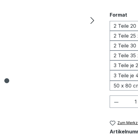
aus
Format
2 Teile 20
2 Teile 25
2 Teile 30
2 Teile 35
3 Teile je
3 Teile je
50 x 80 c
Produkt
Zum Merkze
Artikelnum