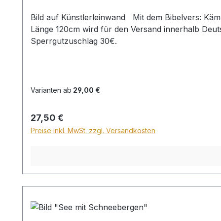
Bild auf Künstlerleinwand Mit dem Bibelvers: Kämpfe den guten Kampf des Glaubens. 1.Tim. 6,12a Beim Versand von Bildern ab dem Format Breite 60 und/oder
Länge 120cm wird für den Versand innerhalb Deuts
Sperrgutzuschlag 30€.
Varianten ab
29,00 €
Regulärer Preis:
27,50 €
Preise inkl. MwSt. zzgl. Versandkosten