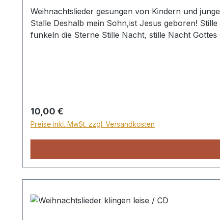
Weihnachtslieder gesungen von Kindern und jungen Männer- und 
Stalle Deshalb mein Sohn,ist Jesus geboren! Stille Nacht, heilige Nacht Friedvolle Nacht, Bethlehem schlummert Friedlich schläft ein kleines Knäblein Es
funkeln die Sterne Stille Nacht, stille Nacht Gottes Gnade kam Vom Himmel leuchtet hell ein Stern Tief im Schlaf ist Bethlehem Weiße, weiße Flocken fallen aus
Regulärer Preis:
10,00 €
Preise inkl. MwSt. zzgl. Versandkosten