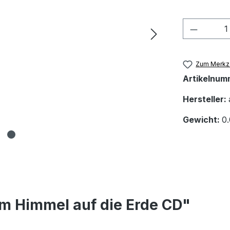
Produkt
Zum Merkze
Artikelnum
Hersteller:
Gewicht:
0
m Himmel auf die Erde CD"