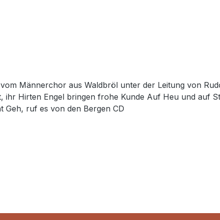
chor aus Waldbröl unter der Leitung von Rudolf Janzen Singt ihm, der k
et, ihr Hirten Engel bringen frohe Kunde Auf Heu und auf 
Sohn gesandt Herbei, o ihr Gläubigen Heilige Nacht Geh, ruf es von den Bergen CD