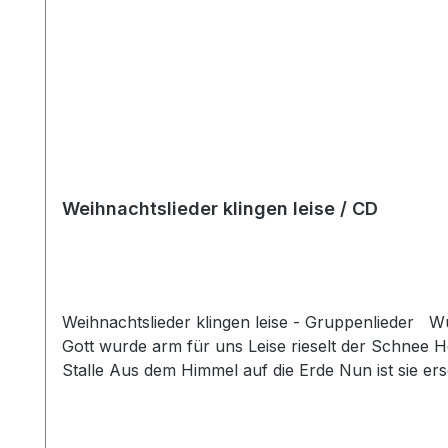
Weihnachtslieder klingen leise / CD
Weihnachtslieder klingen leise - Gruppenlieder Wunder der Weihnacht Rauschet ihr Töne Weihnacht heißt nach Hause kommen Fest des Lichts Stille Nacht
Gott wurde arm für uns Leise rieselt der Schnee Hö