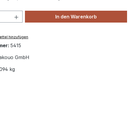
 Anzahl: Gib den gewünschten Wert ein 
In den Warenkorb
ttel hinzufügen
mer:
5415
akouo GmbH
.094 kg