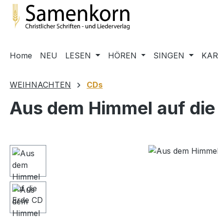
m Hauptinhalt springen
Zur Suche springen
Zur Hauptnavigation springen
Home
NEU
LESEN
HÖREN
SINGEN
KA
WEIHNACHTEN
CDs
Aus dem Himmel auf die
Bildergalerie überspringen