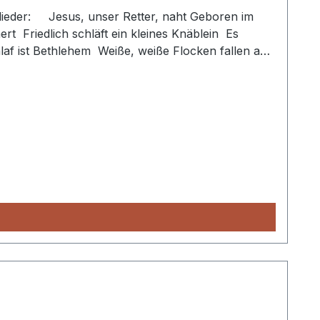
 Geboren im
der Höh Viele neue Sterne Verlassen hat Jesus die Herrlichkeit So viele Jahre sind vergangen schon Jesus ist das Licht der Welt CD