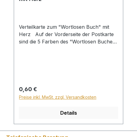
Verteilkarte zum "Wortlosen Buch" mit
Herz Auf der Vorderseite der Postkarte
sind die 5 Farben des "Wortlosen Buches"
mit passenden Bibelversen dargestellt. Auf
der Rückseite ist
der Erlösungsweg anhand der
Farben kurz und deutlich erklärt. Die
Postkarte ist als Verteilmaterial gedacht.
Mit dem Wortlosen Buch auf der
Regulärer Preis:
0,60 €
Vorderseite. in 12 Sprachen
Preise inkl. MwSt. zzgl. Versandkosten
Details