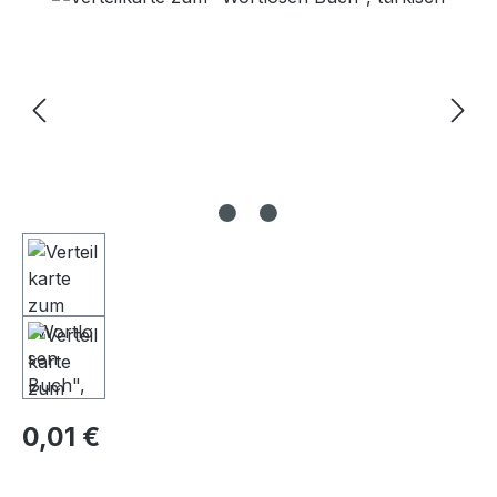
Regulärer Preis:
0,01 €