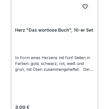
Herz "Das wortlose Buch", 10-er Set
In Form eines Herzens mit fünf Seiten in
Farben: gold, schwarz, rot, weiß und
grün, mit Ösen zusammengeheftet. Der
Herzfächer kann zur Darstellung des
Heilsplan Gottes genutzt werden. Gott
macht aus einem sündigen,
schwarzen Herz, durch das rote Blut
Christi ein reines, weißes Herz. Dieses
neue Herz möchte für Gott leben (grün)
Regulärer Preis:
3,00 €