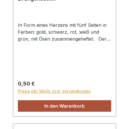
In Form eines Herzens mit fünf Seiten in
Farben: gold, schwarz, rot, weiß und
grün, mit Ösen zusammengeheftet. Der
Herzfächer kann zur Darstellung des
Heilsplan Gottes genutzt werden. Gott
macht aus einem schwarzen, sündigen
Herz, durch das rote Blut Christi ein
reines, weißes Herz. Dieses neue Herz
möchte für Gott leben (grün) und bleibt
Regulärer Preis:
0,50 €
ewig (gold). Format ca. 7,5x8cm
Preise inkl. MwSt. zzgl. Versandkosten
In den Warenkorb