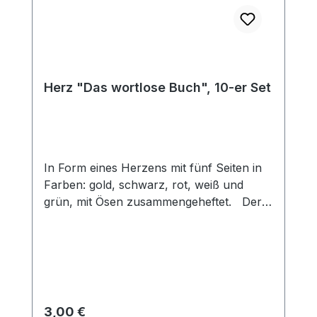
Herz "Das wortlose Buch", 10-er Set
In Form eines Herzens mit fünf Seiten in
Farben: gold, schwarz, rot, weiß und
grün, mit Ösen zusammengeheftet. Der
Herzfächer kann zur Darstellung des
Heilsplan Gottes genutzt werden. Gott
macht aus einem sündigen,
schwarzen Herz, durch das rote Blut
Christi ein reines, weißes Herz. Dieses
neue Herz möchte für Gott leben (grün)
Regulärer Preis:
3,00 €