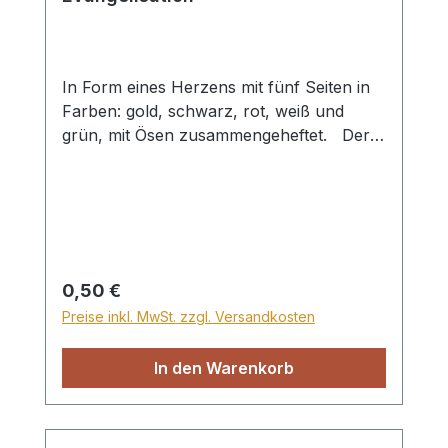
In Form eines Herzens mit fünf Seiten in
Farben: gold, schwarz, rot, weiß und
grün, mit Ösen zusammengeheftet. Der
Herzfächer kann zur Darstellung des
Heilsplan Gottes genutzt werden. Gott
macht aus einem schwarzen, sündigen
Herz, durch das rote Blut Christi ein
reines, weißes Herz. Dieses neue Herz
möchte für Gott leben (grün) und bleibt
Regulärer Preis:
0,50 €
ewig (gold). Format ca. 7,5x8cm
Preise inkl. MwSt. zzgl. Versandkosten
In den Warenkorb