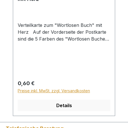
Verteilkarte zum "Wortlosen Buch" mit
Herz Auf der Vorderseite der Postkarte
sind die 5 Farben des "Wortlosen Buches"
mit passenden Bibelversen dargestellt. Auf
der Rückseite ist
der Erlösungsweg anhand der
Farben kurz und deutlich erklärt. Die
Postkarte ist als Verteilmaterial gedacht.
Mit dem Wortlosen Buch auf der
Regulärer Preis:
0,60 €
Vorderseite. in 12 Sprachen
Preise inkl. MwSt. zzgl. Versandkosten
Details