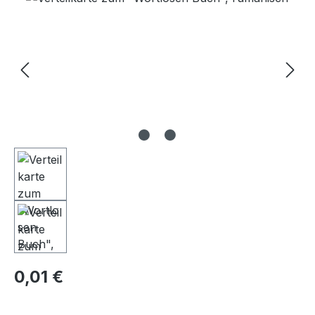
Regulärer Preis:
0,01 €