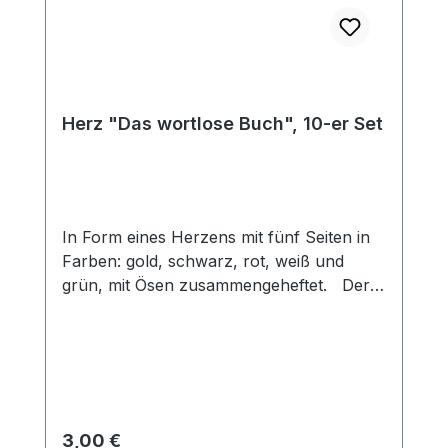
Herz "Das wortlose Buch", 10-er Set
In Form eines Herzens mit fünf Seiten in
Farben: gold, schwarz, rot, weiß und
grün, mit Ösen zusammengeheftet. Der
Herzfächer kann zur Darstellung des
Heilsplan Gottes genutzt werden. Gott
macht aus einem sündigen,
schwarzen Herz, durch das rote Blut
Christi ein reines, weißes Herz. Dieses
neue Herz möchte für Gott leben (grün)
Regulärer Preis:
3,00 €