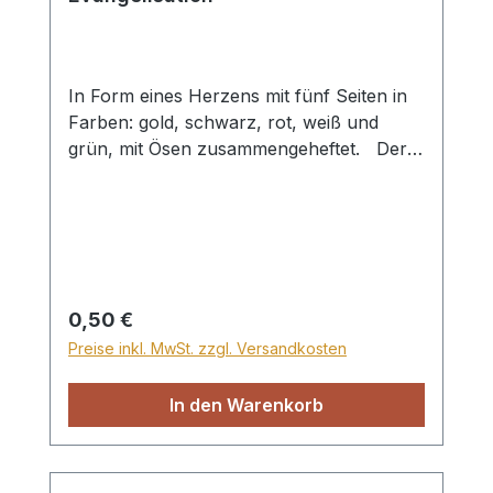
In Form eines Herzens mit fünf Seiten in
Farben: gold, schwarz, rot, weiß und
grün, mit Ösen zusammengeheftet. Der
Herzfächer kann zur Darstellung des
Heilsplan Gottes genutzt werden. Gott
macht aus einem schwarzen, sündigen
Herz, durch das rote Blut Christi ein
reines, weißes Herz. Dieses neue Herz
möchte für Gott leben (grün) und bleibt
Regulärer Preis:
0,50 €
ewig (gold). Format ca. 7,5x8cm
Preise inkl. MwSt. zzgl. Versandkosten
In den Warenkorb