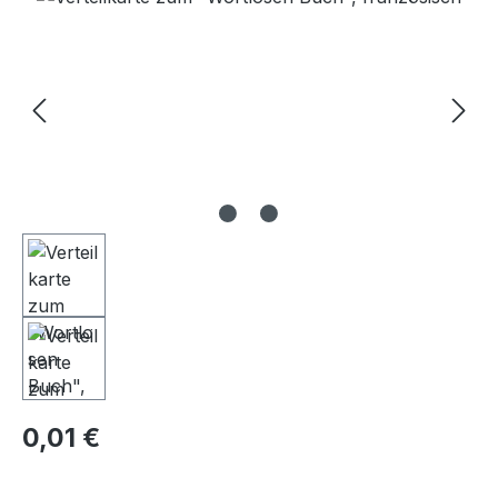
Regulärer Preis:
0,01 €