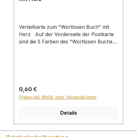
Verteilkarte zum "Wortlosen Buch" mit
Herz Auf der Vorderseite der Postkarte
sind die 5 Farben des "Wortlosen Buches"
mit passenden Bibelversen dargestellt. Auf
der Rückseite ist
der Erlösungsweg anhand der
Farben kurz und deutlich erklärt. Die
Postkarte ist als Verteilmaterial gedacht.
Mit dem Wortlosen Buch auf der
Regulärer Preis:
0,60 €
Vorderseite. in 12 Sprachen
Preise inkl. MwSt. zzgl. Versandkosten
Details