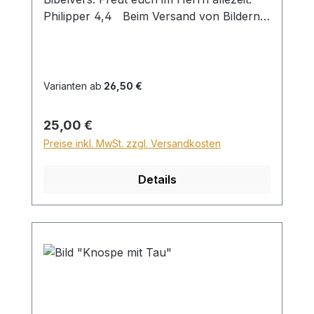
Philipper 4,4 Beim Versand von Bildern
ab dem Format Breite 60 und/oder Länge
120cm wird für den Versand innerhalb
Deutschlands ein Zuschlag für Sperrgut in
Höhe von 28,99€ berechnet. Für den
Varianten ab
26,50 €
Versand ins Ausland beträgt der
Sperrgutzuschlag 30€. Bei diesem Bild ist
Regulärer Preis:
25,00 €
kein Wunschtext möglich!
Preise inkl. MwSt. zzgl. Versandkosten
Details