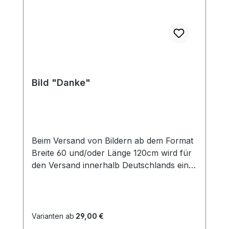
Bild "Danke"
Beim Versand von Bildern ab dem Format
Breite 60 und/oder Länge 120cm wird für
den Versand innerhalb Deutschlands ein
Zuschlag für Sperrgut in Höhe von
28,99€ berechnet. Für den Versand ins
Ausland beträgt der Sperrgutzuschlag
30€.
Varianten ab
29,00 €