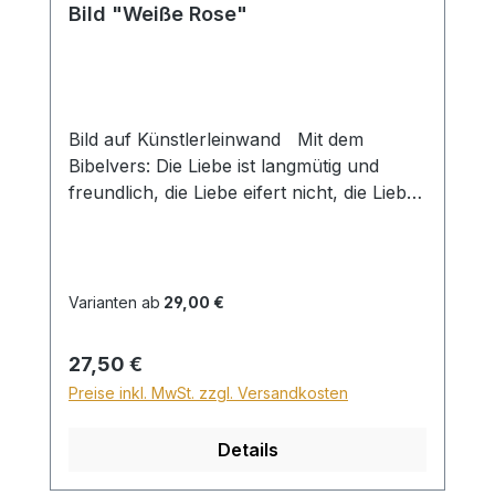
Bild "Weiße Rose"
Bild auf Künstlerleinwand Mit dem
Bibelvers: Die Liebe ist langmütig und
freundlich, die Liebe eifert nicht, die Liebe
treibt nicht Mutwillen, sie blähet sich nicht
auf. 1 Kor. 13,4 Beim Versand von Bildern
ab dem Format Breite 60 und/oder Länge
120cm wird für den Versand innerhalb
Varianten ab
29,00 €
Deutschlands ein Zuschlag für Sperrgut in
Höhe von 28,99€ berechnet. Für den
Regulärer Preis:
27,50 €
Versand ins Ausland beträgt der
Preise inkl. MwSt. zzgl. Versandkosten
Sperrgutzuschlag 30€.
Details