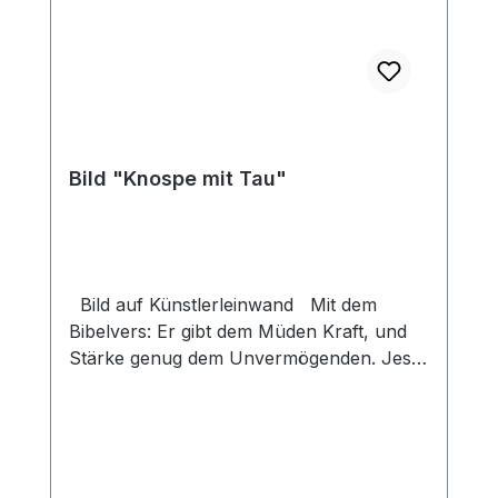
Bild "Knospe mit Tau"
Bild auf Künstlerleinwand Mit dem
Bibelvers: Er gibt dem Müden Kraft, und
Stärke genug dem Unvermögenden. Jes.
40,29 Beim Versand von Bildern ab dem
Format Breite 60 und/oder Länge 120cm
wird für den Versand innerhalb
Deutschlands ein Zuschlag für Sperrgut in
Höhe von 28,99€ berechnet. Für den