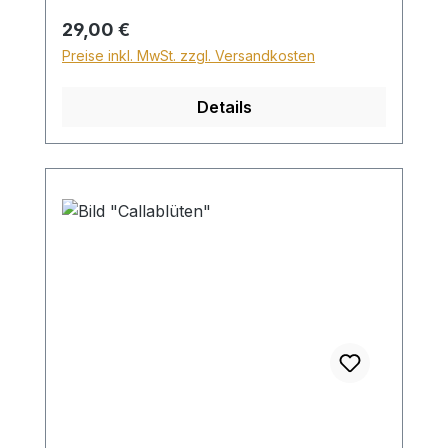
Versand ins Ausland beträgt der
Regulärer Preis:
29,00 €
Sperrgutzuschlag 30€.
Preise inkl. MwSt. zzgl. Versandkosten
Details