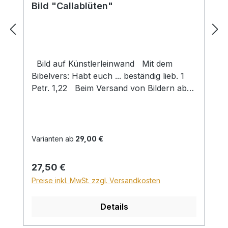
Bild "Callablüten"
Bild auf Künstlerleinwand Mit dem
Bibelvers: Habt euch ... beständig lieb. 1
Petr. 1,22 Beim Versand von Bildern ab
dem Format Breite 60 und/oder Länge
120cm wird für den Versand innerhalb
Deutschlands ein Zuschlag für Sperrgut in
Höhe von 28,99€ berechnet. Für den
Varianten ab
29,00 €
Versand ins Ausland beträgt der
Sperrgutzuschlag 30€.
Regulärer Preis:
27,50 €
Preise inkl. MwSt. zzgl. Versandkosten
Details