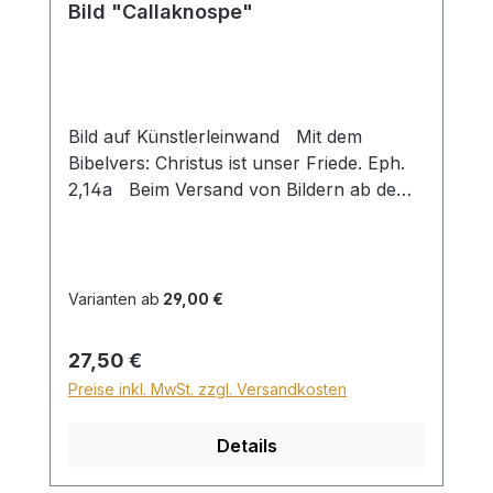
Bild "Callaknospe"
Bild auf Künstlerleinwand Mit dem
Bibelvers: Christus ist unser Friede. Eph.
2,14a Beim Versand von Bildern ab dem
Format Breite 60 und/oder Länge 120cm
wird für den Versand innerhalb
Deutschlands ein Zuschlag für Sperrgut in
Höhe von 28,99€ berechnet. Für den
Varianten ab
29,00 €
Versand ins Ausland beträgt der
Sperrgutzuschlag 30€.
Regulärer Preis:
27,50 €
Preise inkl. MwSt. zzgl. Versandkosten
Details