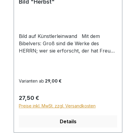
Bild "Herbst"
Bild auf Künstlerleinwand Mit dem
Bibelvers: Groß sind die Werke des
HERRN; wer sie erforscht, der hat Freude
daran. Ps. 111,2 Beim Versand von
Bildern ab dem Format Breite 60 und/oder
Länge 120cm wird für den Versand
innerhalb Deutschlands ein Zuschlag für
Varianten ab
29,00 €
Sperrgut in Höhe von 28,99€ berechnet.
Für den Versand ins Ausland beträgt der
Regulärer Preis:
27,50 €
Sperrgutzuschlag 30€.
Preise inkl. MwSt. zzgl. Versandkosten
Details