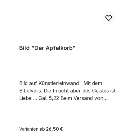
Bild "Der Apfelkorb"
Bild auf Künstlerleinwand Mit dem
Bibelvers: Die Frucht aber des Geistes ist
Liebe ... Gal. 5,22 Beim Versand von
Bildern ab dem Format Breite 60 und/oder
Länge 120cm wird für den Versand
innerhalb Deutschlands ein Zuschlag für
Sperrgut in Höhe von 28,99€ berechnet.
Varianten ab
26,50 €
Für den Versand ins Ausland beträgt der