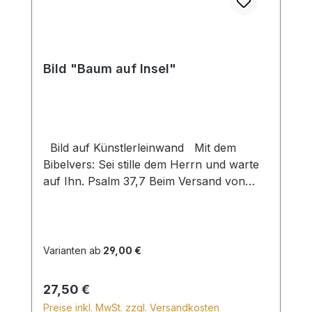
Bild "Baum auf Insel"
Bild auf Künstlerleinwand Mit dem
Bibelvers: Sei stille dem Herrn und warte
auf Ihn. Psalm 37,7 Beim Versand von
Bildern ab dem Format Breite 60 und/oder
Länge 120cm wird für den Versand
innerhalb Deutschlands ein Zuschlag für
Sperrgut in Höhe von 28,99€ berechnet.
Varianten ab
29,00 €
Für den Versand ins Ausland beträgt der
Sperrgutzuschlag 30€.
Regulärer Preis:
27,50 €
Preise inkl. MwSt. zzgl. Versandkosten