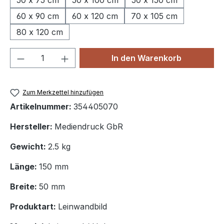
50 x 75 cm
50 x 100 cm
50 x 150 cm
60 x 90 cm
60 x 120 cm
70 x 105 cm
80 x 120 cm
Produkt Anzahl: Gib den gewünschten We
In den Warenkorb
Zum Merkzettel hinzufügen
Artikelnummer:
354405070
Hersteller:
Mediendruck GbR
Gewicht:
2.5 kg
Länge:
150 mm
Breite:
50 mm
Produktart:
Leinwandbild