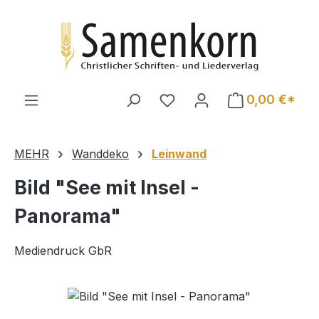
Zum Hauptinhalt springen
0,00 €*
MEHR
Wanddeko
Leinwand
Bild "See mit Insel -
Panorama"
Mediendruck GbR
Bildergalerie überspringen