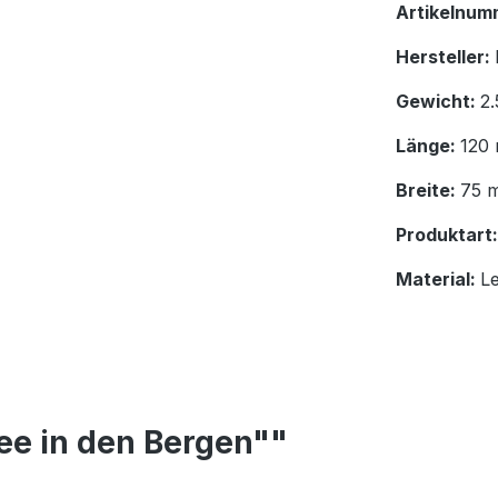
Artikelnum
Hersteller:
Gewicht:
2.
Länge:
120
Breite:
75 
Produktart
Material:
L
ee in den Bergen""