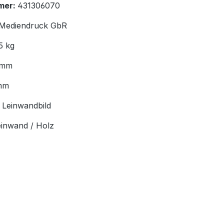
mer:
431306070
Mediendruck GbR
5 kg
 mm
mm
:
Leinwandbild
einwand / Holz