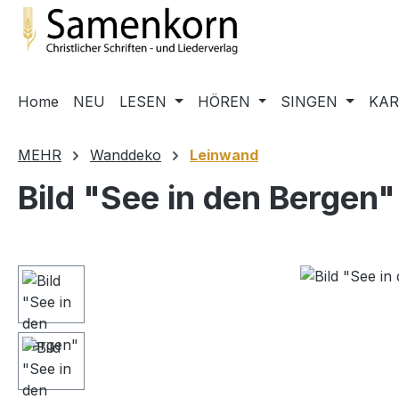
m Hauptinhalt springen
Zur Suche springen
Zur Hauptnavigation springen
Home
NEU
LESEN
HÖREN
SINGEN
KA
MEHR
Wanddeko
Leinwand
Bild "See in den Bergen"
Bildergalerie überspringen