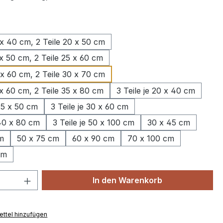
wählen
 x 40 cm, 2 Teile 20 x 50 cm
 x 50 cm, 2 Teile 25 x 60 cm
 x 60 cm, 2 Teile 30 x 70 cm
 x 60 cm, 2 Teile 35 x 80 cm
3 Teile je 20 x 40 cm
 25 x 50 cm
3 Teile je 30 x 60 cm
 40 x 80 cm
3 Teile je 50 x 100 cm
30 x 45 cm
m
50 x 75 cm
60 x 90 cm
70 x 100 cm
cm
 Anzahl: Gib den gewünschten Wert ein 
In den Warenkorb
ttel hinzufügen