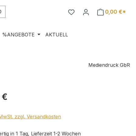
0,00 €*
%ANGEBOTE
AKTUELL
Mediendruck GbR
eis:
 €
. MwSt. zzgl. Versandkosten
tig in 1 Tag, Lieferzeit 1-2 Wochen