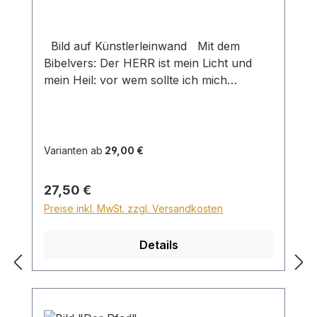
Bild auf Künstlerleinwand Mit dem
Bibelvers: Der HERR ist mein Licht und
mein Heil: vor wem sollte ich mich
fürchten? Der HERR ist meines Lebens
Kraft: vor wem sollte mir grauen? Ps. 27,1
Beim Versand von Bildern ab dem
Format Breite 60 und/oder Länge 120cm
Varianten ab
29,00 €
wird für den Versand innerhalb
Deutschlands ein Zuschlag für Sperrgut in
Regulärer Preis:
27,50 €
Höhe von 28,99€ berechnet. Für den
Preise inkl. MwSt. zzgl. Versandkosten
Versand ins Ausland beträgt der
Sperrgutzuschlag 30€.
Details