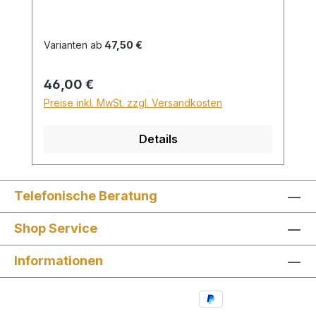
Länge 120cm wird für den Versand
innerhalb Deutschlands ein Zuschlag für
Sperrgut in Höhe von 28,99€ berechnet.
Varianten ab
47,50 €
Für den Versand ins Ausland beträgt der
Sperrgutzuschlag 30€.
Regulärer Preis:
46,00 €
Preise inkl. MwSt. zzgl. Versandkosten
Details
Telefonische Beratung
Shop Service
Informationen