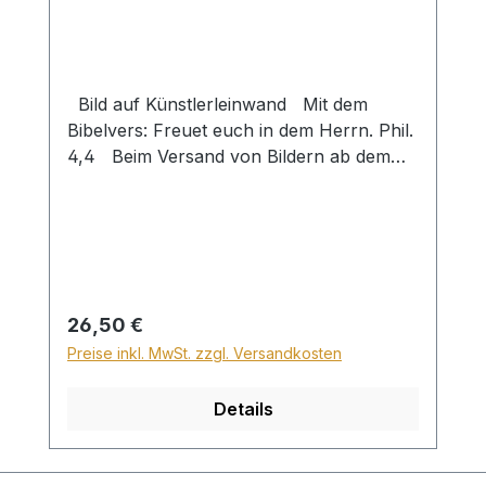
Bild auf Künstlerleinwand Mit dem
Bibelvers: Freuet euch in dem Herrn. Phil.
4,4 Beim Versand von Bildern ab dem
Format Breite 60 und/oder Länge 120cm
wird für den Versand innerhalb
Deutschlands ein Zuschlag für Sperrgut in
Höhe von 28,99€ berechnet. Für den
Versand ins Ausland beträgt der
Sperrgutzuschlag 30€.
Regulärer Preis:
26,50 €
Preise inkl. MwSt. zzgl. Versandkosten
Details