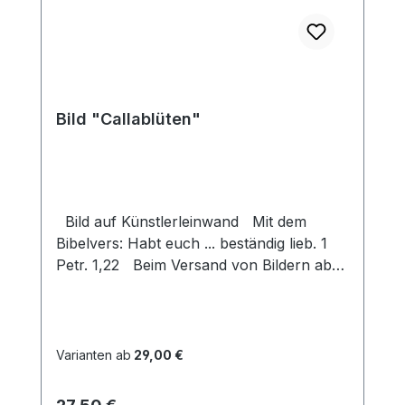
Bild "Callablüten"
Bild auf Künstlerleinwand Mit dem
Bibelvers: Habt euch ... beständig lieb. 1
Petr. 1,22 Beim Versand von Bildern ab
dem Format Breite 60 und/oder Länge
120cm wird für den Versand innerhalb
Deutschlands ein Zuschlag für Sperrgut in
Höhe von 28,99€ berechnet. Für den
Varianten ab
29,00 €
Versand ins Ausland beträgt der
Sperrgutzuschlag 30€.
Regulärer Preis: