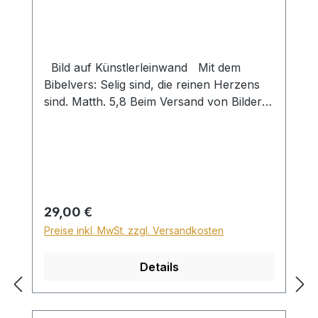
Bild auf Künstlerleinwand Mit dem
Bibelvers: Selig sind, die reinen Herzens
sind. Matth. 5,8 Beim Versand von Bildern
ab dem Format Breite 60 und/oder Länge
120cm wird für den Versand innerhalb
Deutschlands ein Zuschlag für Sperrgut in
Höhe von 28,99€ berechnet. Für den
Versand ins Ausland beträgt der
Sperrgutzuschlag 30€.
Regulärer Preis:
29,00 €
Preise inkl. MwSt. zzgl. Versandkosten
Details