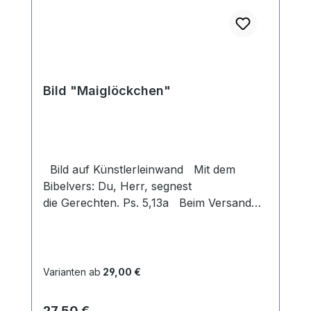
Bild "Maiglöckchen"
Bild auf Künstlerleinwand Mit dem
Bibelvers: Du, Herr, segnest
die Gerechten. Ps. 5,13a Beim Versand
von Bildern ab dem Format Breite 60
und/oder Länge 120cm wird für den
Versand innerhalb Deutschlands ein
Zuschlag für Sperrgut in Höhe von
Varianten ab
29,00 €
28,99€ berechnet. Für den Versand ins
Ausland beträgt der Sperrgutzuschlag
Regulärer Preis:
27,50 €