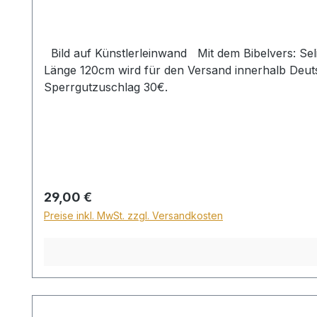
Bild auf Künstlerleinwand Mit dem Bibelvers: Selig sind, die reinen Herzens sind. Matth. 5,8 Beim Versand von Bildern ab dem Format Breite 60 und/oder
Länge 120cm wird für den Versand innerhalb Deuts
Sperrgutzuschlag 30€.
Regulärer Preis:
29,00 €
Preise inkl. MwSt. zzgl. Versandkosten