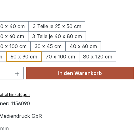
wählen
 20 x 40 cm
3 Teile je 25 x 50 cm
 30 x 60 cm
3 Teile je 40 x 80 cm
 50 x 100 cm
30 x 45 cm
40 x 60 cm
m
60 x 90 cm
70 x 100 cm
80 x 120 cm
 Anzahl: Gib den gewünschten Wert ein 
In den Warenkorb
ttel hinzufügen
mer:
1156090
Mediendruck GbR
 mm