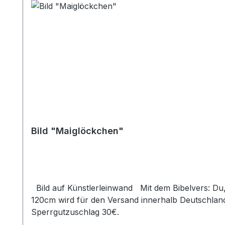
Bild "Maiglöckchen"
Bild auf Künstlerleinwand Mit dem Bibelvers: Du, Herr, segnest die Gerechten. Ps. 5,13a Beim Versand von Bildern ab dem Format Breite 60 und/oder Länge
120cm wird für den Versand innerhalb Deutschland
Sperrgutzuschlag 30€.