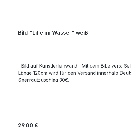
Bild "Lilie im Wasser" weiß
Bild auf Künstlerleinwand Mit dem Bibelvers: Selig sind, die reinen Herzens sind. Matth. 5,8 Beim Versand von Bildern ab dem Format Breite 60 und/oder
Länge 120cm wird für den Versand innerhalb Deuts
Sperrgutzuschlag 30€.
Regulärer Preis:
29,00 €