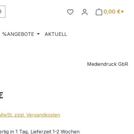
0,00 €*
%ANGEBOTE
AKTUELL
Mediendruck GbR
eis:
€
. MwSt. zzgl. Versandkosten
tig in 1 Tag, Lieferzeit 1-2 Wochen