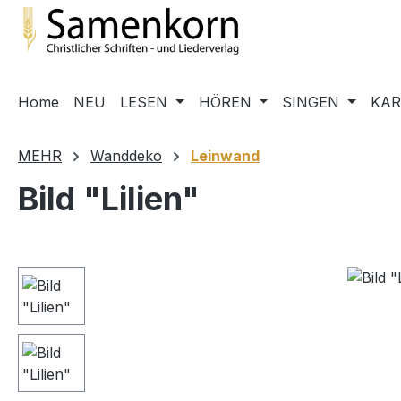
m Hauptinhalt springen
Zur Suche springen
Zur Hauptnavigation springen
Home
NEU
LESEN
HÖREN
SINGEN
KA
MEHR
Wanddeko
Leinwand
Bild "Lilien"
Bildergalerie überspringen