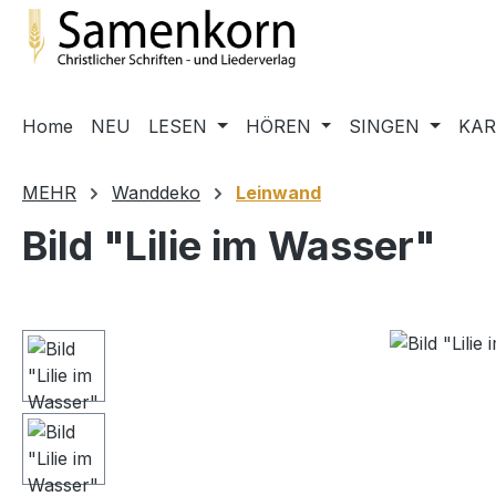
m Hauptinhalt springen
Zur Suche springen
Zur Hauptnavigation springen
Home
NEU
LESEN
HÖREN
SINGEN
KA
MEHR
Wanddeko
Leinwand
Bild "Lilie im Wasser"
Bildergalerie überspringen