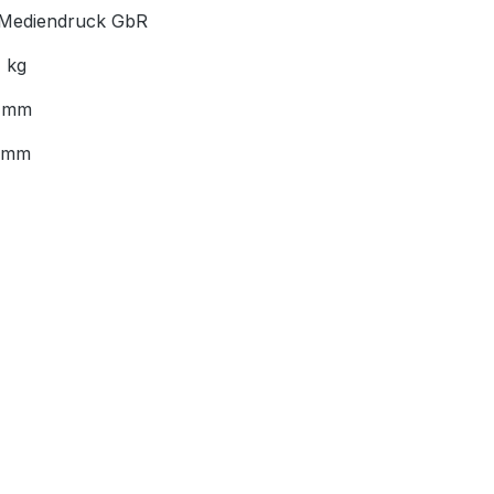
Mediendruck GbR
1 kg
 mm
 mm