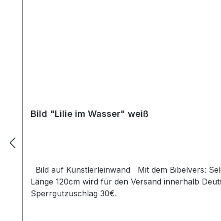
Bild "Lilie im Wasser" weiß
Bild auf Künstlerleinwand Mit dem Bibelvers: Selig sind, die reinen Herzens sind. Matth. 5,8 Beim Versand von Bildern ab dem Format Breite 60 und/oder
Länge 120cm wird für den Versand innerhalb Deuts
Sperrgutzuschlag 30€.