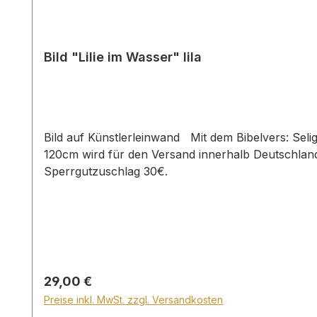
Bild "Lilie im Wasser" lila
Bild auf Künstlerleinwand Mit dem Bibelvers: Selig sind, die reinen Herzens sind. Matth. 5,8 Beim Versand von Bildern ab dem Format Breite 60 und/oder Länge
120cm wird für den Versand innerhalb Deutschland
Sperrgutzuschlag 30€.
Regulärer Preis:
29,00 €
Preise inkl. MwSt. zzgl. Versandkosten