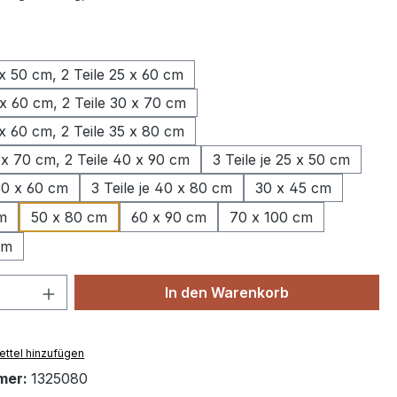
wählen
 x 50 cm, 2 Teile 25 x 60 cm
 x 60 cm, 2 Teile 30 x 70 cm
 x 60 cm, 2 Teile 35 x 80 cm
 x 70 cm, 2 Teile 40 x 90 cm
3 Teile je 25 x 50 cm
 30 x 60 cm
3 Teile je 40 x 80 cm
30 x 45 cm
m
50 x 80 cm
60 x 90 cm
70 x 100 cm
cm
 Anzahl: Gib den gewünschten Wert ein 
In den Warenkorb
ttel hinzufügen
mer:
1325080