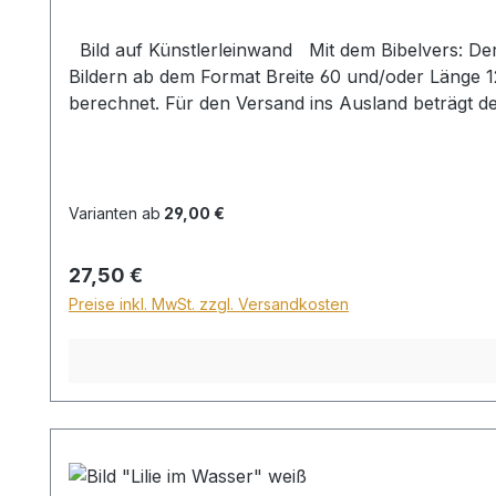
Bild auf Künstlerleinwand Mit dem Bibelvers: Der Herr hält alle, die da fallen, und richtet alle auf, die niedergeschlagen sind. Psalm 145,14 Beim Versand von
Bildern ab dem Format Breite 60 und/oder Länge 
berechnet. Für den Versand ins Ausland beträgt d
Varianten ab
29,00 €
Regulärer Preis:
27,50 €
Preise inkl. MwSt. zzgl. Versandkosten