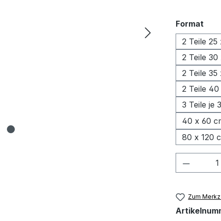
aus
Format
2 Teile 25
2 Teile 30
2 Teile 35
2 Teile 40
3 Teile je
40 x 60 c
80 x 120 
Produkt
Zum Merkze
Artikelnum