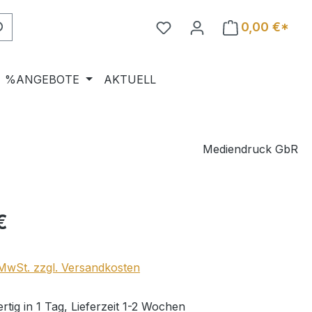
0,00 €*
%ANGEBOTE
AKTUELL
Mediendruck GbR
eis:
€
. MwSt. zzgl. Versandkosten
tig in 1 Tag, Lieferzeit 1-2 Wochen