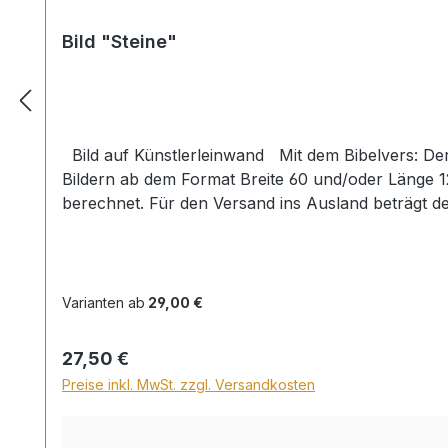
Bild "Steine"
Bild auf Künstlerleinwand Mit dem Bibelvers: Der Herr hält alle, die da fallen, und richtet alle auf, die niedergeschlagen sind. Psalm 145,14 Beim Versand von
Bildern ab dem Format Breite 60 und/oder Länge 
berechnet. Für den Versand ins Ausland beträgt d
Varianten ab
29,00 €
Regulärer Preis:
27,50 €
Preise inkl. MwSt. zzgl. Versandkosten