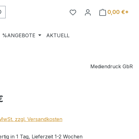
0,00 €*
%ANGEBOTE
AKTUELL
Mediendruck GbR
eis:
€
. MwSt. zzgl. Versandkosten
tig in 1 Tag, Lieferzeit 1-2 Wochen