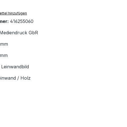
ttel hinzufügen
mer:
416255060
Mediendruck GbR
 mm
 mm
:
Leinwandbild
einwand / Holz