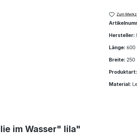
Zum Merkze
Artikelnum
Hersteller:
Länge:
600
Breite:
250
Produktart
Material:
L
lie im Wasser" lila"