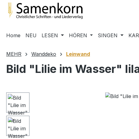
m Hauptinhalt springen
Zur Suche springen
Zur Hauptnavigation springen
Home
NEU
LESEN
HÖREN
SINGEN
KA
MEHR
Wanddeko
Leinwand
Bild "Lilie im Wasser" lil
Bildergalerie überspringen