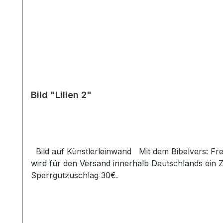
Bild "Lilien 2"
Bild auf Künstlerleinwand Mit dem Bibelvers: Freuet euch in dem Herrn. Phil. 4,4 Beim Versand von Bildern ab dem Format Breite 60 und/oder Länge 120cm
wird für den Versand innerhalb Deutschlands ein 
Sperrgutzuschlag 30€.