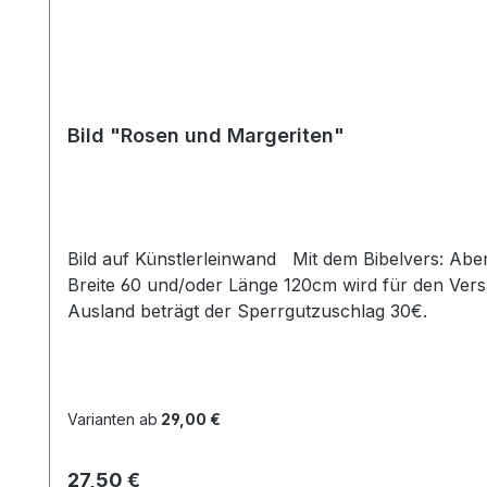
Bild "Rosen und Margeriten"
Bild auf Künstlerleinwand Mit dem Bibelvers: Aber das ist meine Freude, dass ich mich zu Gott halte... Ps. 73,28 Beim Versand von Bildern ab dem Format
Breite 60 und/oder Länge 120cm wird für den Vers
Ausland beträgt der Sperrgutzuschlag 30€.
Varianten ab
29,00 €
Regulärer Preis:
27,50 €