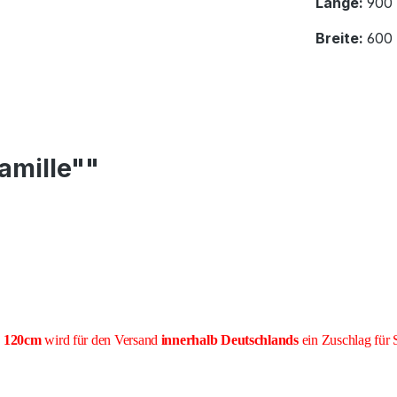
Länge:
900
Breite:
600
amille""
e 120cm
wird für den Versand
innerhalb Deutschlands
ein Zuschlag für 