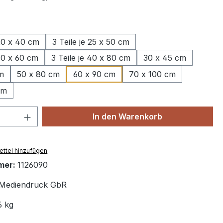
wählen
 20 x 40 cm
3 Teile je 25 x 50 cm
 30 x 60 cm
3 Teile je 40 x 80 cm
30 x 45 cm
m
50 x 80 cm
60 x 90 cm
70 x 100 cm
cm
 Anzahl: Gib den gewünschten Wert ein 
In den Warenkorb
ttel hinzufügen
mer:
1126090
Mediendruck GbR
6 kg