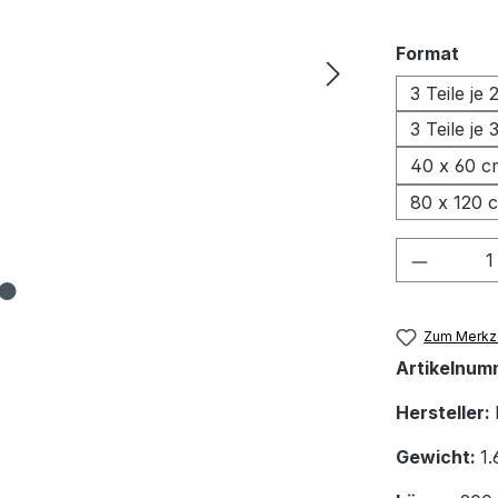
aus
Format
3 Teile je
3 Teile je
40 x 60 c
80 x 120 
Produkt
Zum Merkze
Artikelnum
Hersteller:
Gewicht:
1.