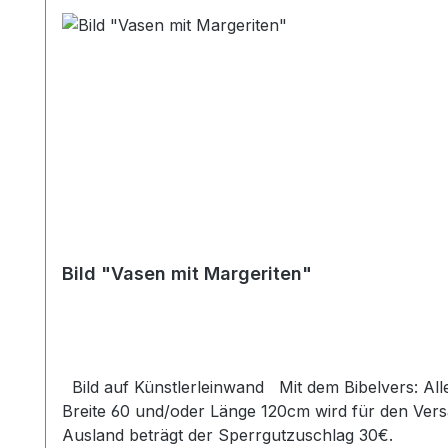
Bild "Vasen mit Margeriten"
Bild auf Künstlerleinwand Mit dem Bibelvers: Alle eure Sorge werft auf ihn; denn er sorgt für euch. 1.Petr. 5,7 Beim Versand von Bildern ab dem Format
Breite 60 und/oder Länge 120cm wird für den Vers
Ausland beträgt der Sperrgutzuschlag 30€.