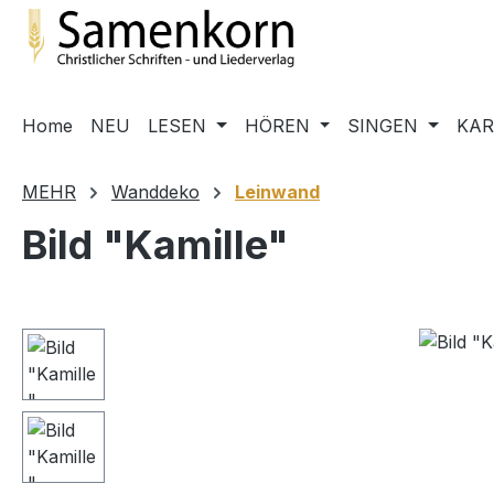
m Hauptinhalt springen
Zur Suche springen
Zur Hauptnavigation springen
Home
NEU
LESEN
HÖREN
SINGEN
KA
MEHR
Wanddeko
Leinwand
Bild "Kamille"
Bildergalerie überspringen