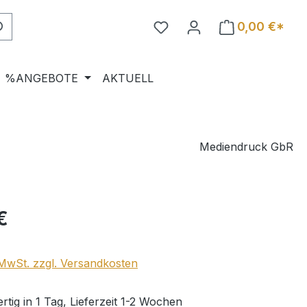
0,00 €*
%ANGEBOTE
AKTUELL
Mediendruck GbR
eis:
€
. MwSt. zzgl. Versandkosten
tig in 1 Tag, Lieferzeit 1-2 Wochen