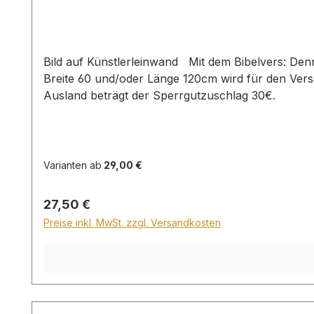
Bild auf Künstlerleinwand Mit dem Bibelvers: Denn Christus ist mein Leben und Sterben ist mein Gewinn. Phil. 4,4 Beim Versand von Bildern ab dem Format
Breite 60 und/oder Länge 120cm wird für den Vers
Ausland beträgt der Sperrgutzuschlag 30€.
Varianten ab
29,00 €
Regulärer Preis:
27,50 €
Preise inkl. MwSt. zzgl. Versandkosten