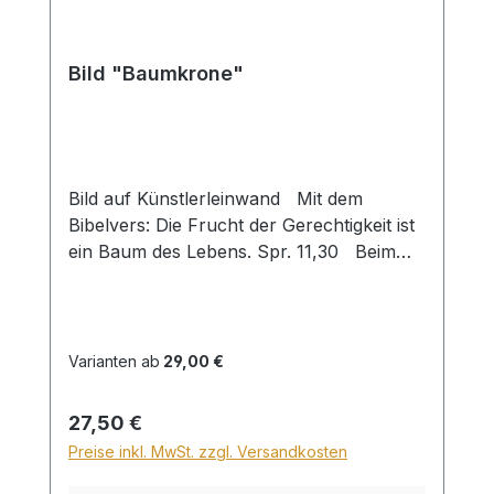
Bild "Baumkrone"
Bild auf Künstlerleinwand Mit dem
Bibelvers: Die Frucht der Gerechtigkeit ist
ein Baum des Lebens. Spr. 11,30 Beim
Versand von Bildern ab dem Format Breite
60 und/oder Länge 120cm wird für den
Versand innerhalb Deutschlands ein
Zuschlag für Sperrgut in Höhe von
Varianten ab
29,00 €
28,99€ berechnet. Für den Versand ins
Ausland beträgt der Sperrgutzuschlag
Regulärer Preis:
27,50 €
30€.
Preise inkl. MwSt. zzgl. Versandkosten