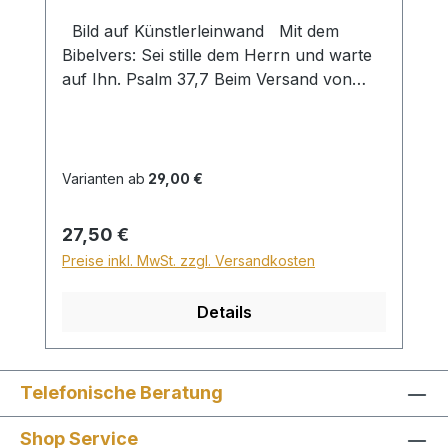
Bild auf Künstlerleinwand Mit dem
Bibelvers: Sei stille dem Herrn und warte
auf Ihn. Psalm 37,7 Beim Versand von
Bildern ab dem Format Breite 60 und/oder
Länge 120cm wird für den Versand
innerhalb Deutschlands ein Zuschlag für
Sperrgut in Höhe von 28,99€ berechnet.
Varianten ab
29,00 €
Für den Versand ins Ausland beträgt der
Sperrgutzuschlag 30€.
Regulärer Preis:
27,50 €
Preise inkl. MwSt. zzgl. Versandkosten
Details
Telefonische Beratung
Shop Service