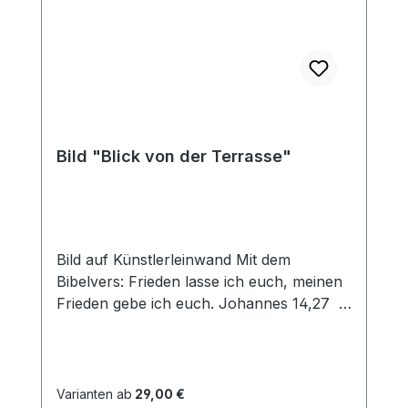
Bild "Blick von der Terrasse"
Bild auf Künstlerleinwand Mit dem
Bibelvers: Frieden lasse ich euch, meinen
Frieden gebe ich euch. Johannes 14,27
Beim Versand von Bildern ab dem Format
Breite 60 und/oder Länge 120cm wird für
den Versand innerhalb Deutschlands ein
Zuschlag für Sperrgut in Höhe von
Varianten ab
29,00 €