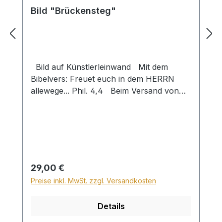
Bild "Brückensteg"
Bild auf Künstlerleinwand Mit dem
Bibelvers: Freuet euch in dem HERRN
allewege... Phil. 4,4 Beim Versand von
Bildern ab dem Format Breite 60 und/oder
Länge 120cm wird für den Versand
innerhalb Deutschlands ein Zuschlag für
Sperrgut in Höhe von 28,99€ berechnet.
Für den Versand ins Ausland beträgt der
Sperrgutzuschlag 30€.
Regulärer Preis:
29,00 €
Preise inkl. MwSt. zzgl. Versandkosten
Details