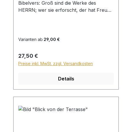
Bibelvers: Groß sind die Werke des
HERRN; wer sie erforscht, der hat Freude
daran. Ps. 111,2 Beim Versand von
Bildern ab dem Format Breite 60 und/oder
Länge 120cm wird für den Versand
innerhalb Deutschlands ein Zuschlag für
Varianten ab
29,00 €
Sperrgut in Höhe von 28,99€ berechnet.
Für den Versand ins Ausland beträgt der
Regulärer Preis:
27,50 €
Sperrgutzuschlag 30€.
Preise inkl. MwSt. zzgl. Versandkosten
Details