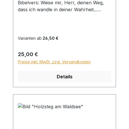
Bibelvers: Weise mir, Herr, deinen Weg,
dass ich wandle in deiner Wahrheit...
Psalm 86,11 Beim Versand von Bildern ab
dem Format Breite 60 und/oder Länge
120cm wird für den Versand innerhalb
Deutschlands ein Zuschlag für Sperrgut in
Varianten ab
26,50 €
Höhe von 28,99€ berechnet. Für den
Versand ins Ausland beträgt der
Regulärer Preis:
25,00 €
Sperrgutzuschlag 30€.
Preise inkl. MwSt. zzgl. Versandkosten
Details