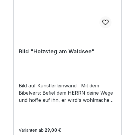
Bild "Holzsteg am Waldsee"
Bild auf Künstlerleinwand Mit dem
Bibelvers: Befiel dem HERRN deine Wege
und hoffe auf ihn, er wird's wohlmachen
Psalm 37,5 Beim Versand von Bildern ab
dem Format Breite 60 und/oder Länge
120cm wird für den Versand innerhalb
Deutschlands ein Zuschlag für Sperrgut in
Varianten ab
29,00 €