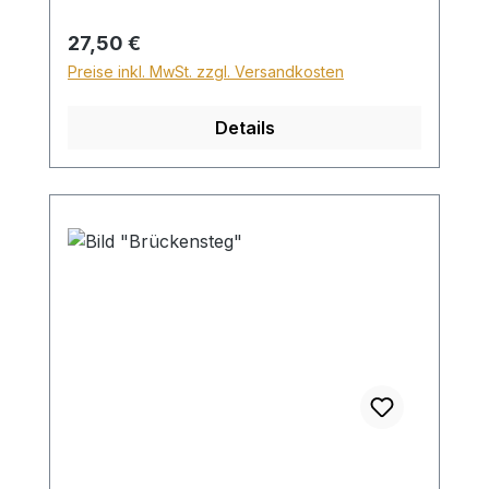
Höhe von 28,99€ berechnet. Für den
Versand ins Ausland beträgt der
Regulärer Preis:
27,50 €
Sperrgutzuschlag 30€.
Preise inkl. MwSt. zzgl. Versandkosten
Details