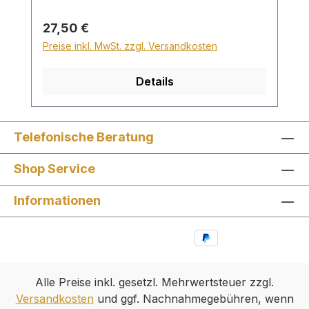
28,99€ berechnet. Für den Versand ins
Ausland beträgt der Sperrgutzuschlag
Regulärer Preis:
27,50 €
30€.
Preise inkl. MwSt. zzgl. Versandkosten
Details
Telefonische Beratung
Shop Service
Informationen
Alle Preise inkl. gesetzl. Mehrwertsteuer zzgl.
Versandkosten
und ggf. Nachnahmegebühren, wenn