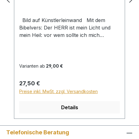
Bild auf Künstlerleinwand Mit dem
Bibelvers: Der HERR ist mein Licht und
mein Heil: vor wem sollte ich mich
fürchten? Der HERR ist meines Lebens
Kraft: vor wem sollte mir grauen? Ps. 27,1
Beim Versand von Bildern ab dem
Format Breite 60 und/oder Länge 120cm
Varianten ab
29,00 €
wird für den Versand innerhalb
Deutschlands ein Zuschlag für Sperrgut in
Regulärer Preis:
27,50 €
Höhe von 28,99€ berechnet. Für den
Preise inkl. MwSt. zzgl. Versandkosten
Versand ins Ausland beträgt der
Sperrgutzuschlag 30€.
Details
Telefonische Beratung