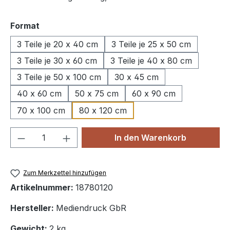
auswählen
Format
3 Teile je 20 x 40 cm
3 Teile je 25 x 50 cm
3 Teile je 30 x 60 cm
3 Teile je 40 x 80 cm
3 Teile je 50 x 100 cm
30 x 45 cm
40 x 60 cm
50 x 75 cm
60 x 90 cm
70 x 100 cm
80 x 120 cm
Produkt Anzahl: Gib den gewünschten We
In den Warenkorb
Zum Merkzettel hinzufügen
Artikelnummer:
18780120
Hersteller:
Mediendruck GbR
Gewicht:
2 kg