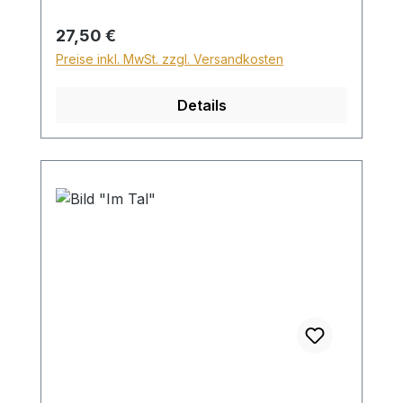
Höhe von 28,99€ berechnet. Für den
Versand ins Ausland beträgt der
Regulärer Preis:
27,50 €
Sperrgutzuschlag 30€.
Preise inkl. MwSt. zzgl. Versandkosten
Details