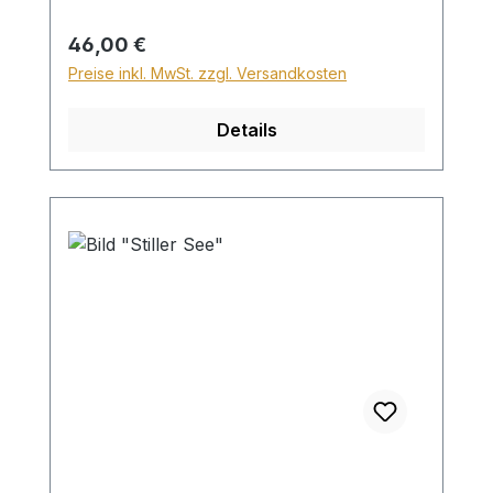
Für den Versand ins Ausland beträgt der
Sperrgutzuschlag 30€.
Regulärer Preis:
46,00 €
Preise inkl. MwSt. zzgl. Versandkosten
Details