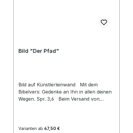
Bild "Der Pfad"
Bild auf Künstlerleinwand Mit dem
Bibelvers: Gedenke an Ihn in allen deinen
Wegen. Spr. 3,6 Beim Versand von
Bildern ab dem Format Breite 60 und/oder
Länge 120cm wird für den Versand
innerhalb Deutschlands ein Zuschlag für
Sperrgut in Höhe von 28,99€ berechnet.
Varianten ab
47,50 €