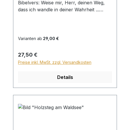
Bibelvers: Weise mir, Herr, deinen Weg,
dass ich wandle in deiner Wahrheit ...
Psalm 86,11 Beim Versand von Bildern ab
dem Format Breite 60 und/oder Länge
120cm wird für den Versand innerhalb
Deutschlands ein Zuschlag für Sperrgut in
Varianten ab
29,00 €
Höhe von 28,99€ berechnet. Für den
Versand ins Ausland beträgt der
Regulärer Preis:
27,50 €
Sperrgutzuschlag 30€.
Preise inkl. MwSt. zzgl. Versandkosten
Details