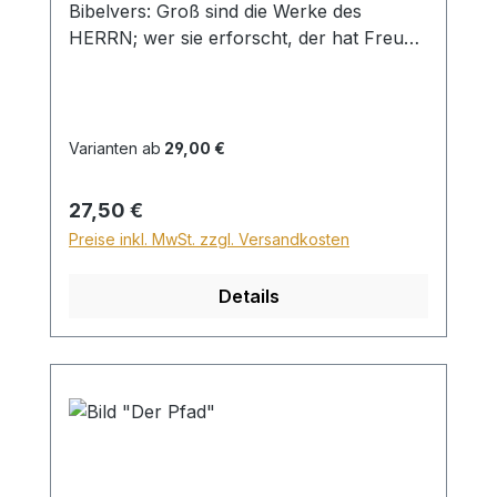
Bibelvers: Groß sind die Werke des
HERRN; wer sie erforscht, der hat Freude
daran. Ps. 111,2 Beim Versand von
Bildern ab dem Format Breite 60 und/oder
Länge 120cm wird für den Versand
innerhalb Deutschlands ein Zuschlag für
Varianten ab
29,00 €
Sperrgut in Höhe von 28,99€ berechnet.
Für den Versand ins Ausland beträgt der
Regulärer Preis:
27,50 €
Sperrgutzuschlag 30€.
Preise inkl. MwSt. zzgl. Versandkosten
Details