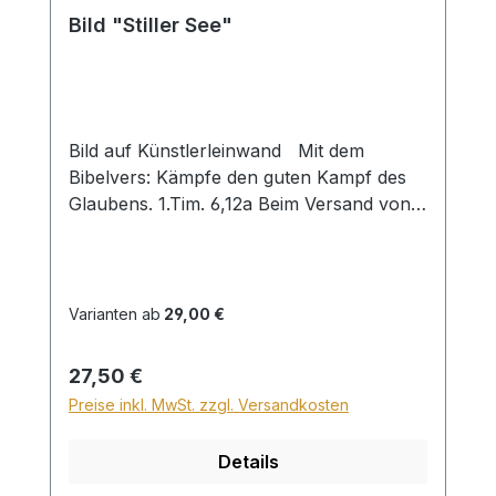
Bild "Stiller See"
Bild auf Künstlerleinwand Mit dem
Bibelvers: Kämpfe den guten Kampf des
Glaubens. 1.Tim. 6,12a Beim Versand von
Bildern ab dem Format Breite 60 und/oder
Länge 120cm wird für den Versand
innerhalb Deutschlands ein Zuschlag für
Sperrgut in Höhe von 28,99€ berechnet.
Varianten ab
29,00 €
Für den Versand ins Ausland beträgt der
Sperrgutzuschlag 30€.
Regulärer Preis:
27,50 €
Preise inkl. MwSt. zzgl. Versandkosten
Details