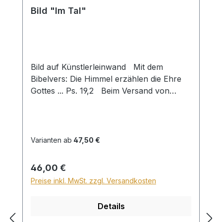
Bild "Im Tal"
Bild auf Künstlerleinwand Mit dem
Bibelvers: Die Himmel erzählen die Ehre
Gottes ... Ps. 19,2 Beim Versand von
Bildern ab dem Format Breite 60 und/oder
Länge 120cm wird für den Versand
innerhalb Deutschlands ein Zuschlag für
Sperrgut in Höhe von 28,99€ berechnet.
Varianten ab
47,50 €
Für den Versand ins Ausland beträgt der
Sperrgutzuschlag 30€.
Regulärer Preis:
46,00 €
Preise inkl. MwSt. zzgl. Versandkosten
Details