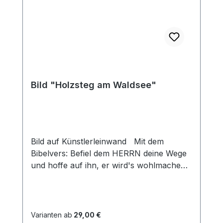
Bild "Holzsteg am Waldsee"
Bild auf Künstlerleinwand Mit dem
Bibelvers: Befiel dem HERRN deine Wege
und hoffe auf ihn, er wird's wohlmachen
Psalm 37,5 Beim Versand von Bildern ab
dem Format Breite 60 und/oder Länge
120cm wird für den Versand innerhalb
Deutschlands ein Zuschlag für Sperrgut in
Varianten ab
29,00 €