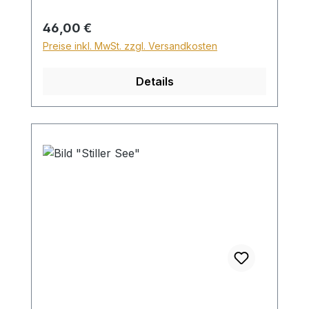
Für den Versand ins Ausland beträgt der
Sperrgutzuschlag 30€.
Regulärer Preis:
46,00 €
Preise inkl. MwSt. zzgl. Versandkosten
Details