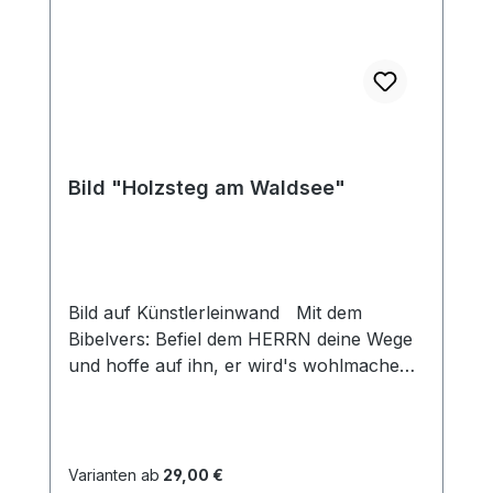
Bild "Holzsteg am Waldsee"
Bild auf Künstlerleinwand Mit dem
Bibelvers: Befiel dem HERRN deine Wege
und hoffe auf ihn, er wird's wohlmachen
Psalm 37,5 Beim Versand von Bildern ab
dem Format Breite 60 und/oder Länge
120cm wird für den Versand innerhalb
Deutschlands ein Zuschlag für Sperrgut in
Varianten ab
29,00 €