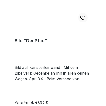
Bild "Der Pfad"
Bild auf Künstlerleinwand Mit dem
Bibelvers: Gedenke an Ihn in allen deinen
Wegen. Spr. 3,6 Beim Versand von
Bildern ab dem Format Breite 60 und/oder
Länge 120cm wird für den Versand
innerhalb Deutschlands ein Zuschlag für
Sperrgut in Höhe von 28,99€ berechnet.
Varianten ab
47,50 €