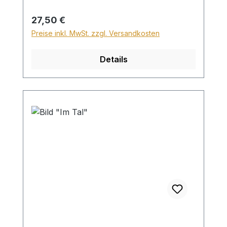
Höhe von 28,99€ berechnet. Für den
Versand ins Ausland beträgt der
Regulärer Preis:
27,50 €
Sperrgutzuschlag 30€.
Preise inkl. MwSt. zzgl. Versandkosten
Details