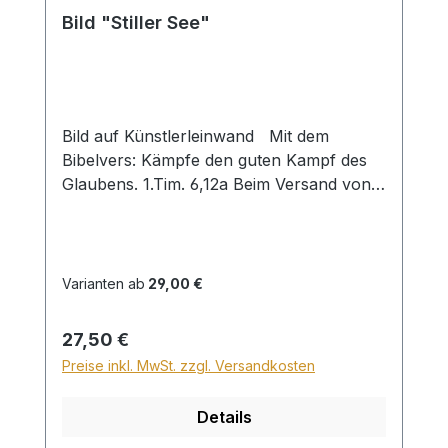
Bild "Stiller See"
Bild auf Künstlerleinwand Mit dem
Bibelvers: Kämpfe den guten Kampf des
Glaubens. 1.Tim. 6,12a Beim Versand von
Bildern ab dem Format Breite 60 und/oder
Länge 120cm wird für den Versand
innerhalb Deutschlands ein Zuschlag für
Sperrgut in Höhe von 28,99€ berechnet.
Varianten ab
29,00 €
Für den Versand ins Ausland beträgt der
Sperrgutzuschlag 30€.
Regulärer Preis:
27,50 €
Preise inkl. MwSt. zzgl. Versandkosten
Details