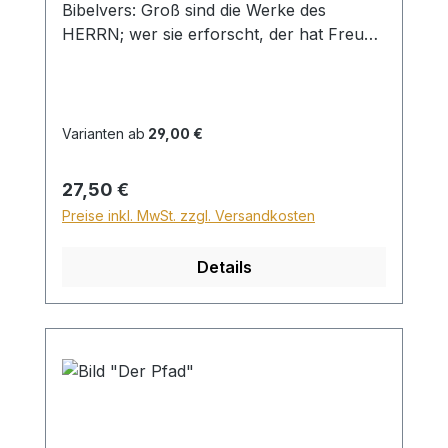
Bibelvers: Groß sind die Werke des
HERRN; wer sie erforscht, der hat Freude
daran. Ps. 111,2 Beim Versand von
Bildern ab dem Format Breite 60 und/oder
Länge 120cm wird für den Versand
innerhalb Deutschlands ein Zuschlag für
Varianten ab
29,00 €
Sperrgut in Höhe von 28,99€ berechnet.
Für den Versand ins Ausland beträgt der
Regulärer Preis:
27,50 €
Sperrgutzuschlag 30€.
Preise inkl. MwSt. zzgl. Versandkosten
Details