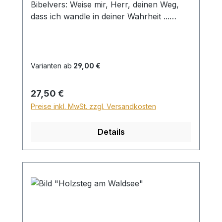
Bibelvers: Weise mir, Herr, deinen Weg,
dass ich wandle in deiner Wahrheit ...
Psalm 86,11 Beim Versand von Bildern ab
dem Format Breite 60 und/oder Länge
120cm wird für den Versand innerhalb
Deutschlands ein Zuschlag für Sperrgut in
Varianten ab
29,00 €
Höhe von 28,99€ berechnet. Für den
Versand ins Ausland beträgt der
Regulärer Preis:
27,50 €
Sperrgutzuschlag 30€.
Preise inkl. MwSt. zzgl. Versandkosten
Details