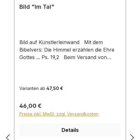
Bild "Im Tal"
Bild auf Künstlerleinwand Mit dem
Bibelvers: Die Himmel erzählen die Ehre
Gottes ... Ps. 19,2 Beim Versand von
Bildern ab dem Format Breite 60 und/oder
Länge 120cm wird für den Versand
innerhalb Deutschlands ein Zuschlag für
Sperrgut in Höhe von 28,99€ berechnet.
Varianten ab
47,50 €
Für den Versand ins Ausland beträgt der
Sperrgutzuschlag 30€.
Regulärer Preis:
46,00 €
Preise inkl. MwSt. zzgl. Versandkosten
Details