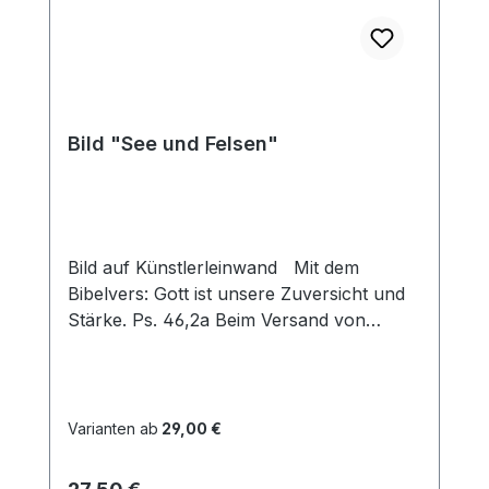
Bild "See und Felsen"
Bild auf Künstlerleinwand Mit dem
Bibelvers: Gott ist unsere Zuversicht und
Stärke. Ps. 46,2a Beim Versand von
Bildern ab dem Format Breite 60 und/oder
Länge 120cm wird für den Versand
innerhalb Deutschlands ein Zuschlag für
Sperrgut in Höhe von 28,99€ berechnet.
Varianten ab
29,00 €
Für den Versand ins Ausland beträgt der
Sperrgutzuschlag 30€.
Regulärer Preis: