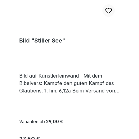
Bild "Stiller See"
Bild auf Künstlerleinwand Mit dem
Bibelvers: Kämpfe den guten Kampf des
Glaubens. 1.Tim. 6,12a Beim Versand von
Bildern ab dem Format Breite 60 und/oder
Länge 120cm wird für den Versand
innerhalb Deutschlands ein Zuschlag für
Sperrgut in Höhe von 28,99€ berechnet.
Varianten ab
29,00 €
Für den Versand ins Ausland beträgt der
Sperrgutzuschlag 30€.
Regulärer Preis:
27,50 €