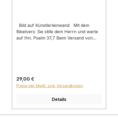
Bild auf Künstlerleinwand Mit dem
Bibelvers: Sei stille dem Herrn und warte
auf Ihn. Psalm 37,7 Beim Versand von
Bildern ab dem Format Breite 60 und/oder
Länge 120cm wird für den Versand
innerhalb Deutschlands ein Zuschlag für
Sperrgut in Höhe von 28,99€ berechnet.
Für den Versand ins Ausland beträgt der
Sperrgutzuschlag 30€.
Regulärer Preis:
29,00 €
Preise inkl. MwSt. zzgl. Versandkosten
Details