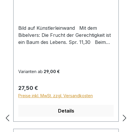
Bild auf Künstlerleinwand Mit dem
Bibelvers: Die Frucht der Gerechtigkeit ist
ein Baum des Lebens. Spr. 11,30 Beim
Versand von Bildern ab dem Format Breite
60 und/oder Länge 120cm wird für den
Versand innerhalb Deutschlands ein
Zuschlag für Sperrgut in Höhe von
Varianten ab
29,00 €
28,99€ berechnet. Für den Versand ins
Ausland beträgt der Sperrgutzuschlag
Regulärer Preis:
27,50 €
30€.
Preise inkl. MwSt. zzgl. Versandkosten
Details