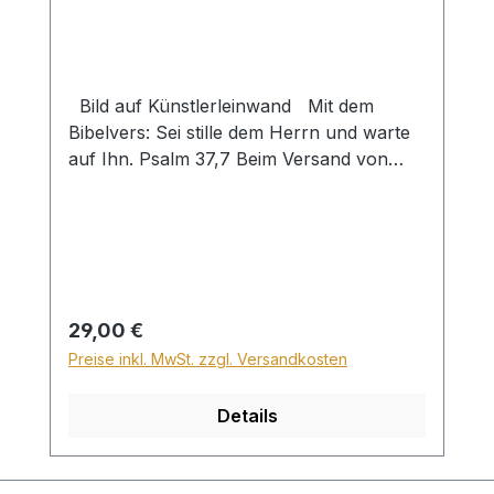
Bild auf Künstlerleinwand Mit dem
Bibelvers: Sei stille dem Herrn und warte
auf Ihn. Psalm 37,7 Beim Versand von
Bildern ab dem Format Breite 60 und/oder
Länge 120cm wird für den Versand
innerhalb Deutschlands ein Zuschlag für
Sperrgut in Höhe von 28,99€ berechnet.
Für den Versand ins Ausland beträgt der
Sperrgutzuschlag 30€.
Regulärer Preis:
29,00 €
Preise inkl. MwSt. zzgl. Versandkosten
Details