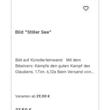
Bild "Stiller See"
Bild auf Künstlerleinwand Mit dem
Bibelvers: Kämpfe den guten Kampf des
Glaubens. 1.Tim. 6,12a Beim Versand von
Bildern ab dem Format Breite 60 und/oder
Länge 120cm wird für den Versand
innerhalb Deutschlands ein Zuschlag für
Sperrgut in Höhe von 28,99€ berechnet.
Varianten ab
29,00 €
Für den Versand ins Ausland beträgt der
Sperrgutzuschlag 30€.
Regulärer Preis:
27,50 €