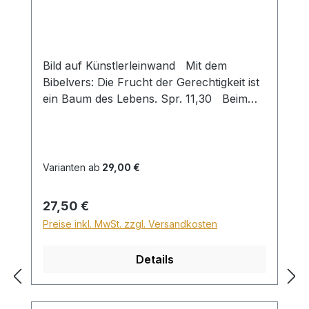
Bild auf Künstlerleinwand Mit dem
Bibelvers: Die Frucht der Gerechtigkeit ist
ein Baum des Lebens. Spr. 11,30 Beim
Versand von Bildern ab dem Format Breite
60 und/oder Länge 120cm wird für den
Versand innerhalb Deutschlands ein
Zuschlag für Sperrgut in Höhe von
Varianten ab
29,00 €
28,99€ berechnet. Für den Versand ins
Ausland beträgt der Sperrgutzuschlag
Regulärer Preis:
27,50 €
30€.
Preise inkl. MwSt. zzgl. Versandkosten
Details