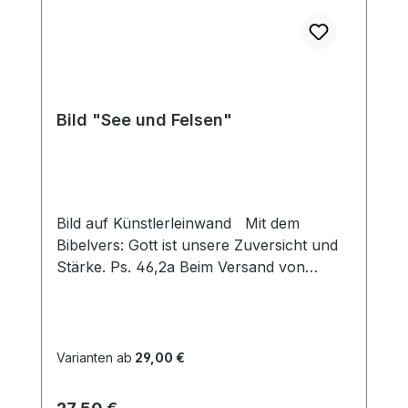
Bild "See und Felsen"
Bild auf Künstlerleinwand Mit dem
Bibelvers: Gott ist unsere Zuversicht und
Stärke. Ps. 46,2a Beim Versand von
Bildern ab dem Format Breite 60 und/oder
Länge 120cm wird für den Versand
innerhalb Deutschlands ein Zuschlag für
Sperrgut in Höhe von 28,99€ berechnet.
Varianten ab
29,00 €
Für den Versand ins Ausland beträgt der
Sperrgutzuschlag 30€.
Regulärer Preis: